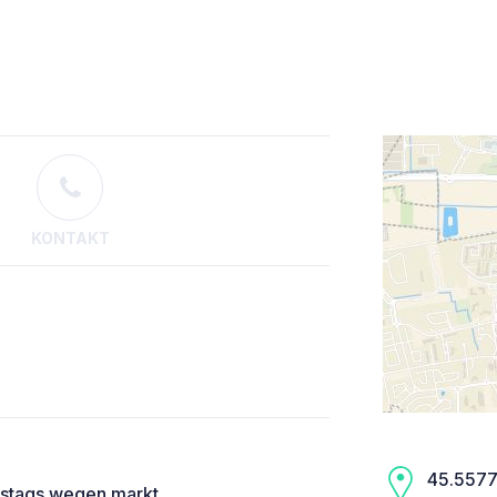
KONTAKT
45.5577,
stags wegen markt