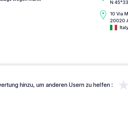
N 45°33
10 Via 
20020 A
Ital
ertung hinzu, um anderen Usern zu helfen :