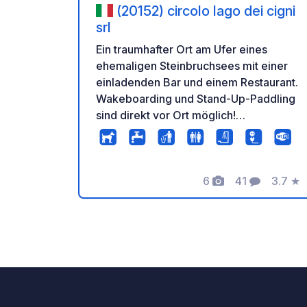
(20152) circolo lago dei cigni
srl
Ein traumhafter Ort am Ufer eines
ehemaligen Steinbruchsees mit einer
einladenden Bar und einem Restaurant.
Wakeboarding und Stand-Up-Paddling
sind direkt vor Ort möglich!
Entspannung pur am Seeufer unweit
von Mailand. Ein wirklich einzigartiger
Ort!
6
41
3.7
★
Fotos
Kommentare
Bewer