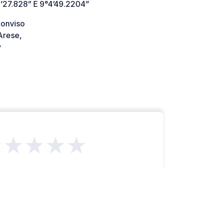
’27.828” E 9°4’49.2204”
Monviso
rese,
y
★★★★★