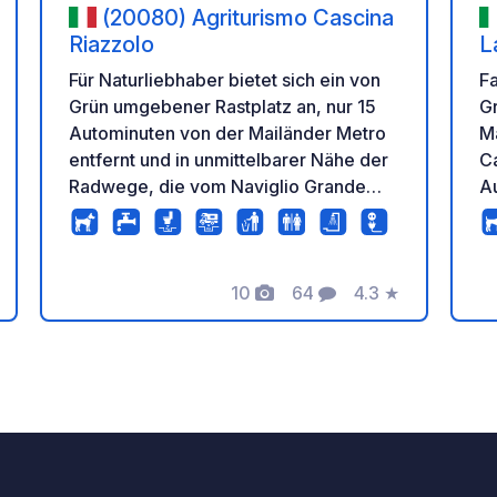
(20080) Agriturismo Cascina
Riazzolo
L
s
Fa
Für Naturliebhaber bietet sich ein von
G
Grün umgebener Rastplatz an, nur 15
M
Autominuten von der Mailänder Metro
Ca
entfernt und in unmittelbarer Nähe der
A
Radwege, die vom Naviglio Grande
W
zum Ticino, nach Mailand und Pavia
d
führen. Vom Rastplatz aus können Sie
Hügel. Der 
einen Teil des jahrhundertealten
10
64
4.3
★
W
Waldes „Boschi di Riazzolo“ und die
tung
Fotos
Kommentare
Bewertung
bi
Pappelhaine des Guts zu Fuß erkunden.
e
Drei Wanderwege mit einer
au
Gesamtlänge von über 6 km stehen
au
Ihnen zur Verfügung. /!\ HINWEIS: Für
Pa
einen optimalen Service ist der Zugang
St
zum Rastplatz nur nach vorheriger
6
Reservierung per E-Mail möglich. Im