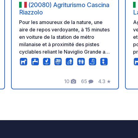
(20080) Agriturismo Cascina
Riazzolo
L
s
Ag
Pour les amoureux de la nature, une
ve
aire de repos verdoyante, à 15 minutes
et
en voiture de la station de métro
po
milanaise et à proximité des pistes
p
cyclables reliant le Naviglio Grande au
it
Tessin, à Milan et à Pavie. Depuis l'aire
Gé
de repos, vous pourrez explorer à pied
p
une partie des « Boschi di Riazzolo »,
10
65
4.3
★
te
un domaine boisé centenaire, ainsi que
s
Photos
Commentaires
Note
de
les peupleraies de la ferme, en
ba
empruntant trois sentiers totalisant plus
l’
de 6 km. /!\ ATTENTION : POUR UN
l’
MEILLEUR SERVICE, L'ACCÈS À L'AIRE
do
DE REPOS SE FAIT UNIQUEMENT SUR
ra
RÉSERVATION PAR E-MAIL. Le village
ea
compte deux excellents restaurants,