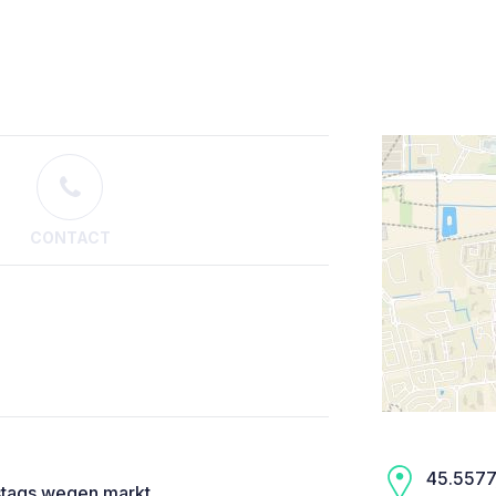
CONTACT
45.5577,
tags wegen markt