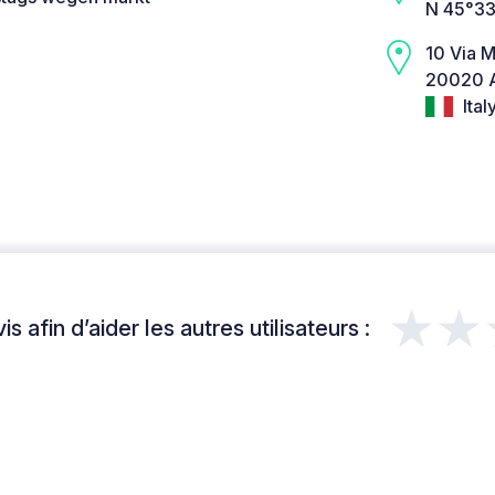
N 45°33
10 Via 
20020 A
Ital
★★
s afin d’aider les autres utilisateurs :