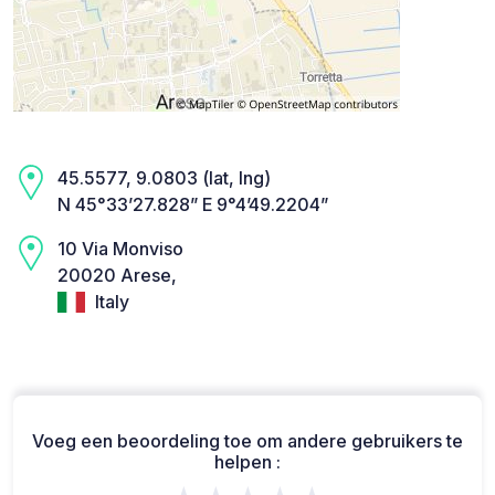
45.5577, 9.0803 (lat, lng)
N 45°33’27.828” E 9°4’49.2204”
10 Via Monviso
20020 Arese,
Italy
Voeg een beoordeling toe om andere gebruikers te
helpen :