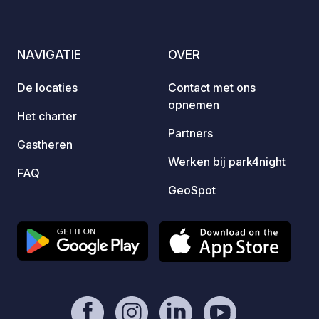
TOEGA
MAIL. Het dorp heeft twee uitstekende
restau
NAVIGATIE
OVER
beschi
maanda
De locaties
Contact met ons
op on
opnemen
GEEN 
Het charter
TOILE
Partners
Gastheren
Werken bij park4night
FAQ
GeoSpot