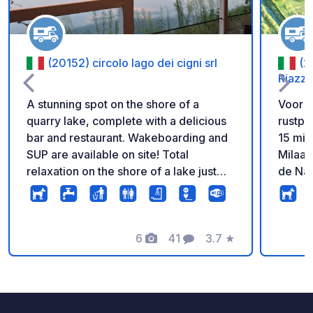
(20152) circolo lago dei cigni srl
(2
Riazzo
A stunning spot on the shore of a
Voor n
quarry lake, complete with a delicious
rustpl
bar and restaurant. Wakeboarding and
15 min
SUP are available on site! Total
Milaan
relaxation on the shore of a lake just
de Nav
outside Milan. A truly unique place!
Ticino, 
de rus
eeuwen
6
41
3.7
★
de pop
Foto's
Commentaren
Beoordeling
te voe
een to
LET O
DE RU