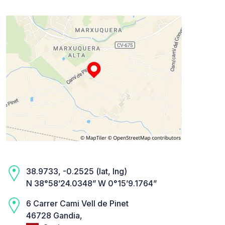
38.9733, -0.2525 (lat, lng)
N 38°58’24.0348” W 0°15’9.1764”
6 Carrer Cami Vell de Pinet
46728 Gandia,