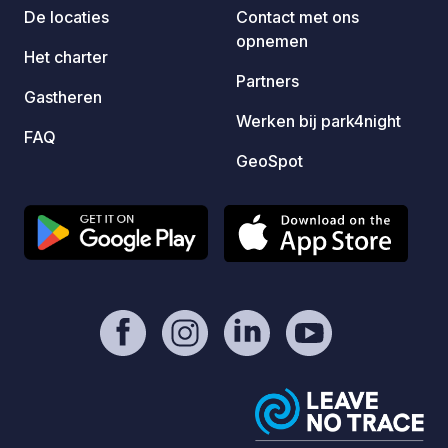
en een
De locaties
Contact met ons
van de
opnemen
produc
Het charter
paelle
Partners
Gastheren
picknicktafels. 
Werken bij park4night
naast 
FAQ
gemeen
GeoSpot
vanwaa
beginn
de mog
omgevi
verken
verbon
een ko
stadsc
erfgoed t
lokale
kerk v
Bellev