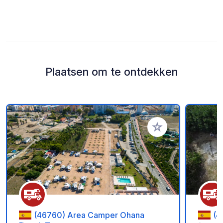
Plaatsen om te ontdekken
Voeg toe aan je fav
(46760) Area Camper Ohana
(4