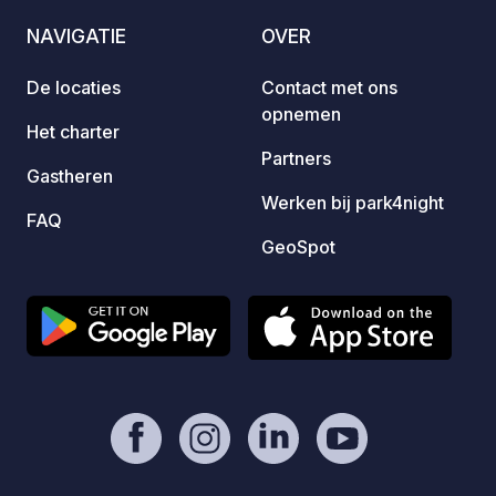
door d
NAVIGATIE
OVER
Gemakk
geopen
De locaties
Contact met ons
hebbe
opnemen
De pri
Het charter
kind j
Partners
Gastheren
waterv
Werken bij park4night
en gri
FAQ
wasfac
GeoSpot
huisdi
servic
comfor
Extra 
Wasser
2 drog
auto's
kosten
worden