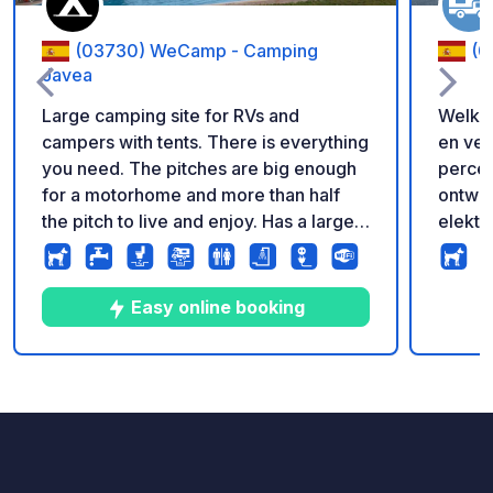
(03730) WeCamp - Camping
(0
Javea
Large camping site for RVs and
Welkom
campers with tents. There is everything
en vei
you need. The pitches are big enough
percel
for a motorhome and more than half
ontwor
the pitch to live and enjoy. Has a large
elektri
clean swimming pool and a soccer field
moder
for children. They also have a poolside
douche
restaurant and bar. There are showers
huisdi
Easy online booking
and a fish washing area. Has laundry
verko
and internet. Very close to Aldi,
een pi
Marcedonia (supermarket in Spanish
om erv
5
144
4.1
★
Foto's
Commentaren
Beoordeling
version) and only 16 min walk to a nice
voelt.
beach nearby.
dan 50
Ideaal
verken