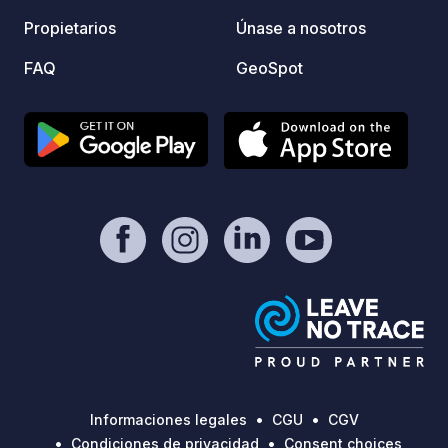
mesas de picni
Propietarios
Únase a nosotros
situad
del mu
FAQ
GeoSpot
desde 
de sen
solo o
este h
bicicl
bien c
permit
centro
patrimonio. Entre otr
los vi
de San
edific
restau
un pat
restos
Informaciones legales
CGU
CGV
mediev
Condiciones de privacidad
Consent choices