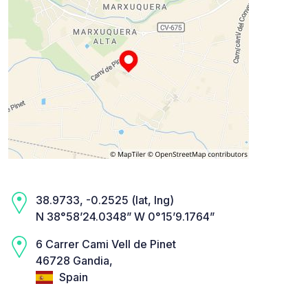
38.9733, -0.2525 (lat, lng)
N 38°58’24.0348” W 0°15’9.1764”
6 Carrer Cami Vell de Pinet
46728 Gandia,
Spain