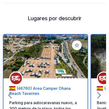
Lugares por descubrir
Añadir a tus favorito
(46760) Area Camper Ohana
(4
Beach Tavernes
Parking para autocaravanas nuevo, a
Beniss
300 metros de la playa, todos los
(punto