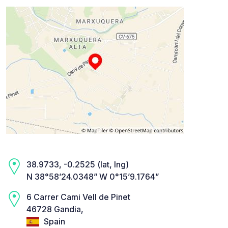
38.9733, -0.2525 (lat, lng)
N 38°58’24.0348” W 0°15’9.1764”
6 Carrer Cami Vell de Pinet
46728 Gandia,
Spain