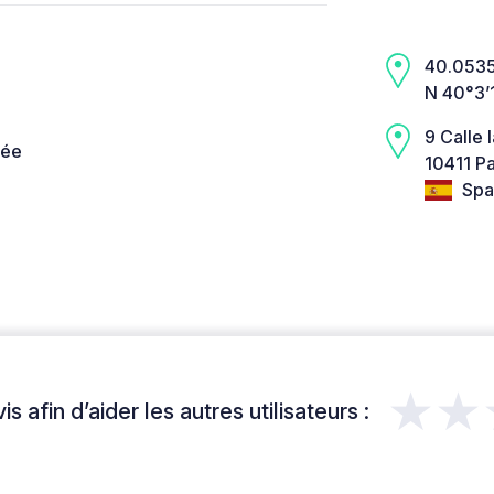
40.0535,
N 40°3’
9 Calle 
née
10411 Pa
Spa
★★
s afin d’aider les autres utilisateurs :