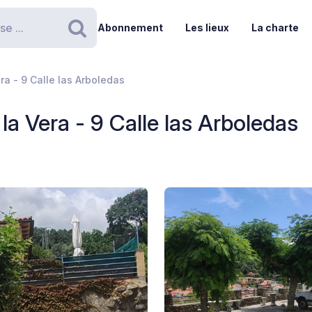
Abonnement
Les lieux
La charte
Rechercher
ra - 9 Calle las Arboledas
 la Vera - 9 Calle las Arboledas