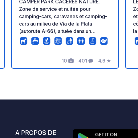
CAMPER PARK CÁCERES NATURE.
L
Zone de service et nuitée pour
Z
camping-cars, caravanes et camping-
et
cars au milieu de Vía de la Plata
cô
(autorute A-66), située dans un
la
environnement unique près de
pat
Cáceres et Parc National Monfragüe. Il
re
a des parcelles 60m2, électricité,
de
10
401
4.6
★
douches, lave-linge, sèche-linge, wifi,
Photos
Commentaires
Note
micro-ondes, collations maquína,
nourriture et boissons, Biopiscine,
pétanque, aire de pique-nique,
sentiers de randonnée, etc. À côté des
piscines, du restaurant, des
installations sportives et de l’aire de
jeux. Station-service, magasins, bars et
restaurants dans le village.
A PROPOS DE