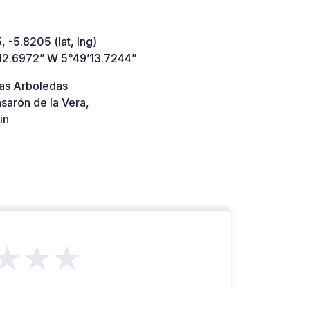
 -5.8205 (lat, lng)
12.6972” W 5°49’13.7244”
las Arboledas
sarón de la Vera,
in
★★★