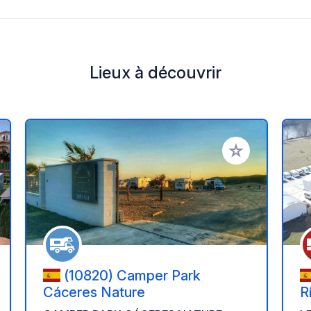
Lieux à découvrir
r à vos favoris
Ajouter à vos fav
(10820) Camper Park
Cáceres Nature
R