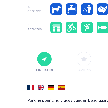
4
services
5
activités
ITINÉRAIRE
FAVORIS
Parking pour cinq places dans un beau quartie