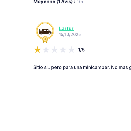
Moyenne (1 Avis) :
1/5
Lartur
15/10/2025
1/5
Sitio si.. pero para una minicamper. No mas 