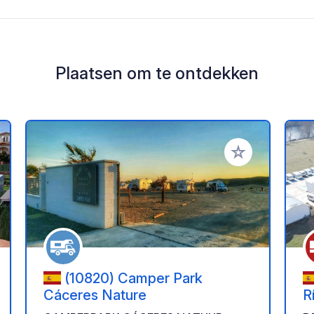
Plaatsen om te ontdekken
oe aan je favorieten
Voeg toe aan je 
(10820) Camper Park
Cáceres Nature
R