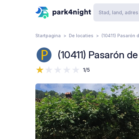
Startpagina
De locaties
(10411) Pasarón d
(10411) Pasarón de
1/5