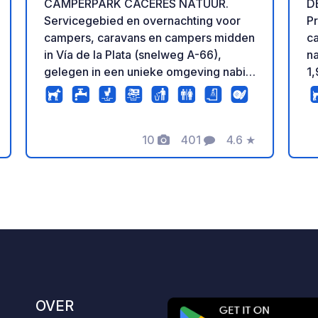
CAMPERPARK CÁCERES NATUUR.
D
Servicegebied en overnachting voor
Pr
campers, caravans en campers midden
c
in Vía de la Plata (snelweg A-66),
na
gelegen in een unieke omgeving nabij
1,
Cáceres en Nationaal Park Monfragüe.
were
Het heeft percelen 60m2, elektriciteit,
2
douches, wasmachine, droger, wifi,
el
10
401
4.6
★
magnetron, maquína snacks, eten en
Foto's
Commentaren
Beoordeling
drinken, Biobad, petanque,
picknickplaats, wandelpaden, enz.
eling
Naast de zwembaden, restaurant,
sportfaciliteiten en speeltuin.
Benzinestation, winkels, bars en
restaurants in het dorp.
OVER