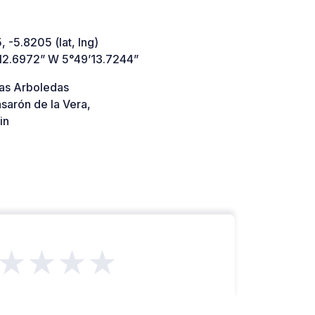
 -5.8205 (lat, lng)
12.6972” W 5°49’13.7244”
las Arboledas
sarón de la Vera,
in
★★★★