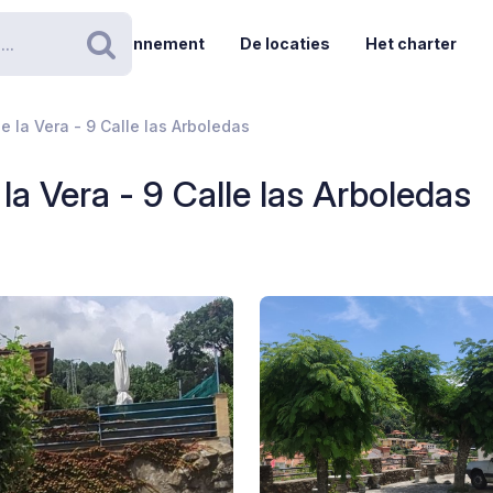
Abonnement
De locaties
Het charter
Zoeken
e la Vera - 9 Calle las Arboledas
 la Vera - 9 Calle las Arboledas