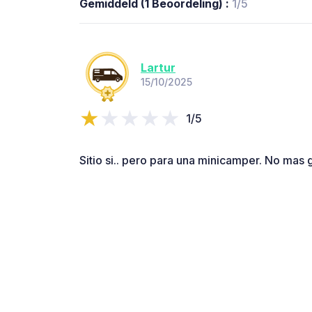
Gemiddeld (1 Beoordeling) :
1/5
Lartur
15/10/2025
1/5
Sitio si.. pero para una minicamper. No mas 