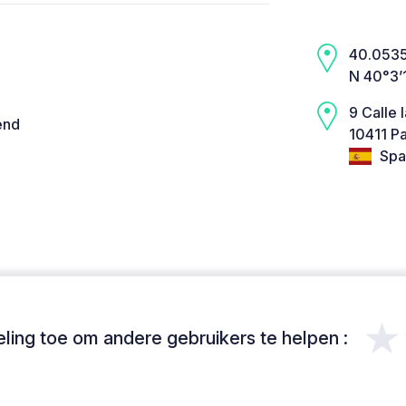
40.0535,
N 40°3’
9 Calle 
end
10411 Pa
Spa
★
ing toe om andere gebruikers te helpen :