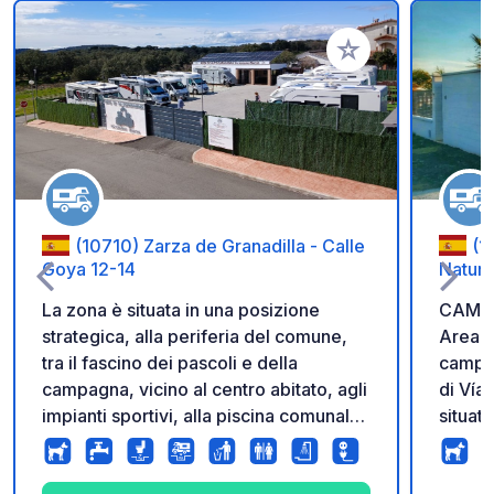
Aggiungi ai tuoi pref
(10710) Zarza de Granadilla - Calle
(1
Goya 12-14
Natur
La zona è situata in una posizione
CAMPE
strategica, alla periferia del comune,
Area d
tra il fascino dei pascoli e della
camper
campagna, vicino al centro abitato, agli
di Vía
impianti sportivi, alla piscina comunale,
situat
ai ristoranti, ai negozi, alla tabaccheria,
Cácere
alla farmacia e al distributore di
Ha pia