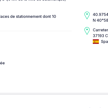
40.9754,
laces de stationnement dont 10
N 40°58
Carrete
37193 C
Spa
née