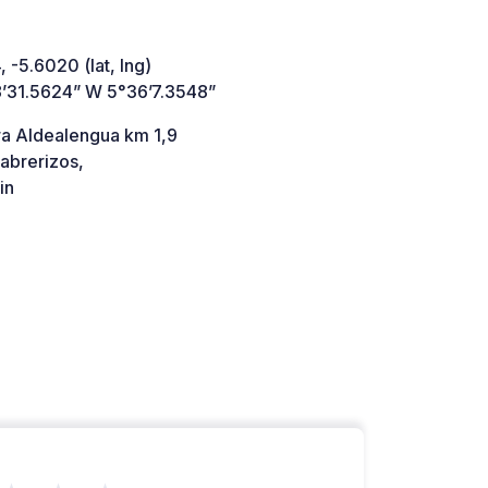
 -5.6020 (lat, lng)
’31.5624” W 5°36’7.3548”
ra Aldealengua km 1,9
abrerizos,
in