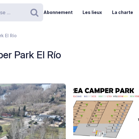
Abonnement
Les lieux
La charte
Rechercher
k El Río
er Park El Río