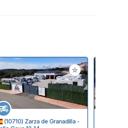
oris
Ajouter à vos favoris
(10710) Zarza de Granadilla -
(6400-