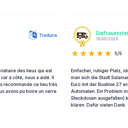
DieFrauenste
Traduire
16/05/2026
5/5
riétaire des lieux qui est
Einfacher, ruhiger Platz, id
ar à côté, nous a aidé. Il
man sich die Stadt Salaman
ous recommande ce lieu très
Euro mit der Buslinie 27 e
us avons pu boire un verre
Automaten. Ein Problem mi
Steckdosen ausgefallen) k
klären. Dafür vielen Dank.