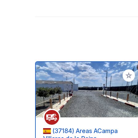
Ajoute
(37184) Areas ACampa