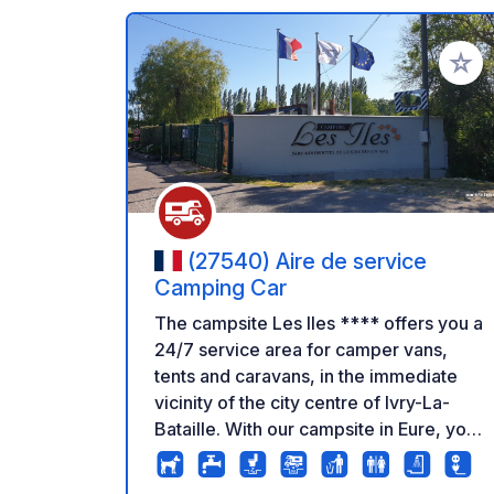
Add to
(27540) Aire de service
Camping Car
The campsite Les Iles **** offers you a
24/7 service area for camper vans,
tents and caravans, in the immediate
vicinity of the city centre of Ivry-La-
Bataille. With our campsite in Eure, you
have 75 spacious pitches delimited by
hedges, in a green environment, each