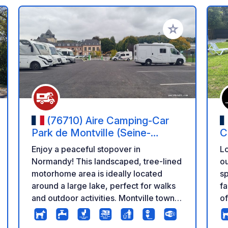
 your favorites
Add to your favo
(76710) Aire Camping-Car
Park de Montville (Seine-
C
Maritime) – Plan d'Eau et Cadre
Enjoy a peaceful stopover in
Lo
Verdoyant.
Normandy! This landscaped, tree-lined
ou
motorhome area is ideally located
sp
around a large lake, perfect for walks
fa
and outdoor activities. Montville town
o
centre, its Clockmaking Museum, and
wi
local shops are all within walking
pe