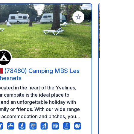
rites
Add to your favorites
(78480) Camping MBS Les
(75016
hesnets
Paris
cated in the heart of the Yvelines,
Set in the he
r campsite is the ideal place to
arrondissem
end an unforgettable holiday with
ideally loca
mily or friends. With our wide range
its emblema
f accommodation and pitches, you
shuttle bus 
ll certainly find the option that
Porte Maillot
rfectly suits your needs. Take
minutes. Th