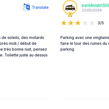
park4night5
Translate
22/03/2026
3/5
 de soleils, des motards
Parking avec une vingtaine 
après midi / début de
faire le tour des ruines du
e très bonne nuit, pensez
parking
e. Toilette juste au dessus