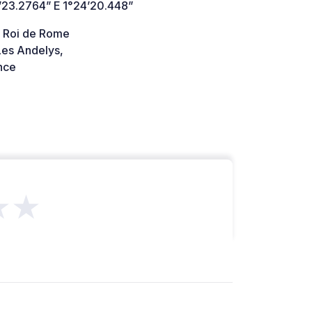
’23.2764” E 1°24’20.448”
u Roi de Rome
es Andelys,
nce
★★