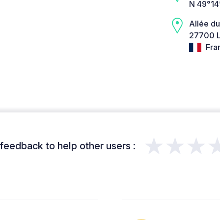
N 49°14
Allée d
27700 L
Fra
★★★
feedback to help other users :