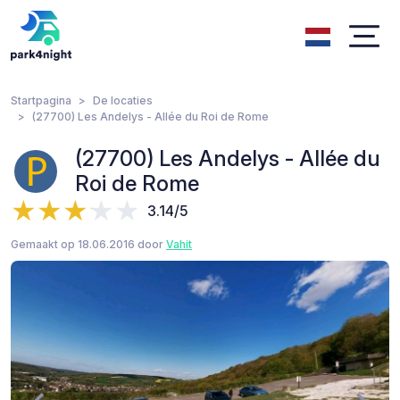
Startpagina
De locaties
(27700) Les Andelys - Allée du Roi de Rome
(27700) Les Andelys - Allée du
Roi de Rome
3.14/5
Gemaakt op 18.06.2016 door
Vahit