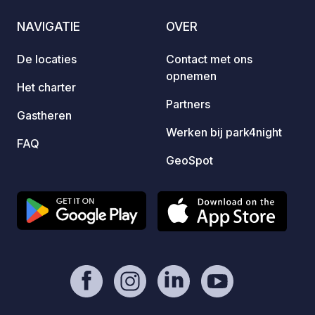
CAMPI
NAVIGATIE
OVER
levenslang ge
link i
De locaties
Contact met ons
van de
opnemen
beschi
Het charter
staanp
Partners
Gastheren
Werken bij park4night
FAQ
GeoSpot