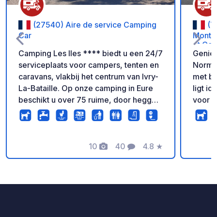
(27540) Aire de service Camping
(7
Car
Montvi
et Cad
Camping Les Iles **** biedt u een 24/7
Geniet
serviceplaats voor campers, tenten en
Norman
caravans, vlakbij het centrum van Ivry-
met b
La-Bataille. Op onze camping in Eure
ligt i
beschikt u over 75 ruime, door heggen
voor w
afgebakende staanplaatsen, in een
Het ce
groene omgeving, waarbij elke
Klokke
kampeerplaats beschikt over 6A-
gemakk
elektriciteit en de mogelijkheid om
10
40
4.8
★
camper
Foto's
Commentaren
Beoordeling
16A-plaatsen met water te kiezen. De
voorzi
brug verbiedt de doorgang van
staanp
campers van meer dan 5 ton.
voor el
modern
beveil
beschikbaar i