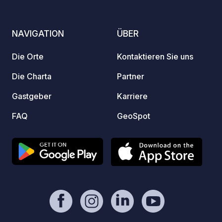
koste
und En
vollst
NAVIGATION
ÜBER
um die Uhr. Zugan
CAR PA
Die Orte
Kontaktieren Sie uns
lebenslang gül
in Ech
Die Charta
Partner
Stellp
Gastgeber
Karriere
auf de
„Konta
FAQ
GeoSpot