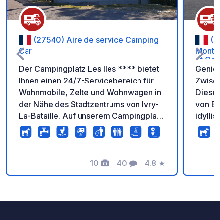
(27540) Aire de service Camping
(7
Car
Montvi
et Cad
Der Campingplatz Les Iles **** bietet
Genieß
Ihnen einen 24/7-Servicebereich für
Zwisch
Wohnmobile, Zelte und Wohnwagen in
Dieser
der Nähe des Stadtzentrums von Ivry-
von Bä
La-Bataille. Auf unserem Campingplatz
idylli
in Eure verfügen Sie über 75
ideal 
geräumige, durch Hecken abgegrenzte
Freize
Stellplätze in einer grünen Umgebung.
Ortsze
Jeder Stellplatz verfügt über einen 6-
10
40
4.8
★
Uhren
Fotos
Kommentare
Bewertung
A-Stromanschluss und die Möglichkeit,
bequem 
Stellplätze mit 16 A und Wasser zu
Stellp
wählen. Die Brücke verbietet die
Einric
Durchfahrt von Wohnmobilen über 5 t.
Stroma