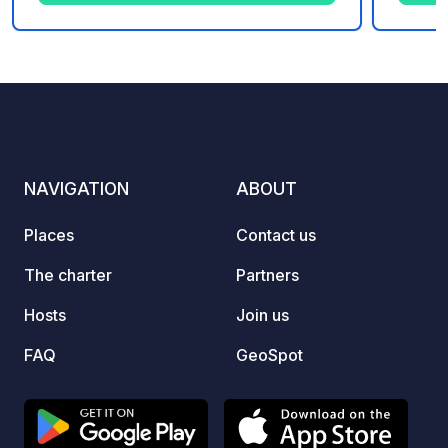
authen
surrou
luck (
8
47
3.8
★
Photos
Comments
Rating
spot s
seal, 
The be
small 
activi
NAVIGATION
ABOUT
we off
pitche
Places
Contact us
mostly
incred
The charter
Partners
servic
Hosts
Join us
toilets
washin
FAQ
GeoSpot
and th
day, e
motorh
Reserv