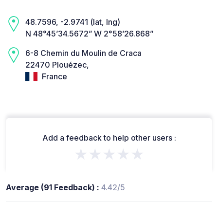
48.7596, -2.9741 (lat, lng)
N 48°45’34.5672” W 2°58’26.868”
6-8 Chemin du Moulin de Craca
22470 Plouézec,
France
Add a feedback to help other users :
★★★★★
Average (91 Feedback) :
4.42/5