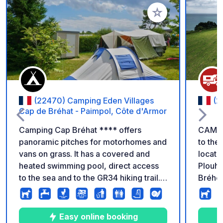
Add to your favorite
(22470) Camping Eden Villages
(2
Cap de Bréhat - Paimpol, Côte d'Armor
Camping Cap Bréhat **** offers
CAMPS
panoramic pitches for motorhomes and
to the
vans on grass. It has a covered and
locate
heated swimming pool, direct access
Plouha
to the sea and to the GR34 hiking trail.
Bréhec
Motorhome emptying area, sanitary
the cli
facilities with showers and toilets.
spendi
a spec
Easy online booking