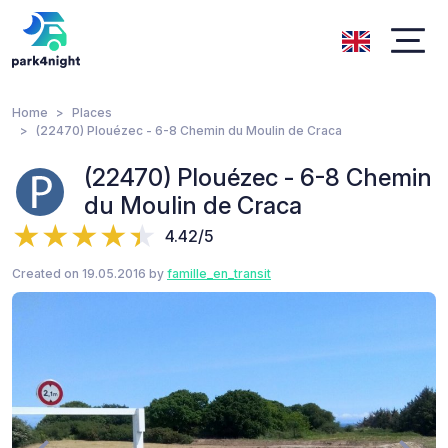
Home
Places
(22470) Plouézec - 6-8 Chemin du Moulin de Craca
(22470) Plouézec - 6-8 Chemin
du Moulin de Craca
4.42/5
Created on 19.05.2016 by
famille_en_transit