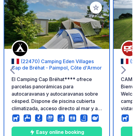
Añadir a tus favorito
(22470) Camping Eden Villages
(2
Cap de Bréhat - Paimpol, Côte d'Armor
El Camping Cap Bréhat**** ofrece
CAMPI
parcelas panorámicas para
Bienv
autocaravanas y autocaravanas sobre
Welcom
césped. Dispone de piscina cubierta
campin
climatizada, acceso directo al mar y a
vistas 
la ruta de senderismo GR34. Zona de
GR34 y
recogida de residuos de
¡Aquí 
autocaravanas, aseos con duchas y
ver un
Easy online booking