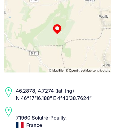
46.2878, 4.7274 (lat, lng)
N 46°17’16.188” E 4°43’38.7624”
71960 Solutré-Pouilly,
France