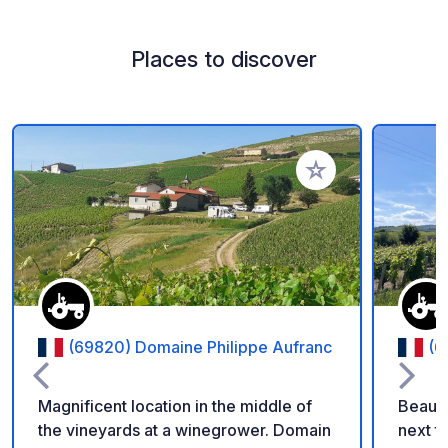
Places to discover
Add to your favorite
(69820) Domaine Philippe Aufranc
(6
Magnificent location in the middle of
Beauti
the vineyards at a winegrower. Domain
next t