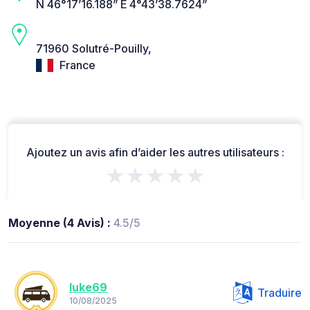
N 46°17’16.188” E 4°43’38.7624”
71960 Solutré-Pouilly,
France
Ajoutez un avis afin d’aider les autres utilisateurs :
★★★★★
Moyenne (4 Avis) :
4.5/5
luke69
Traduire
10/08/2025