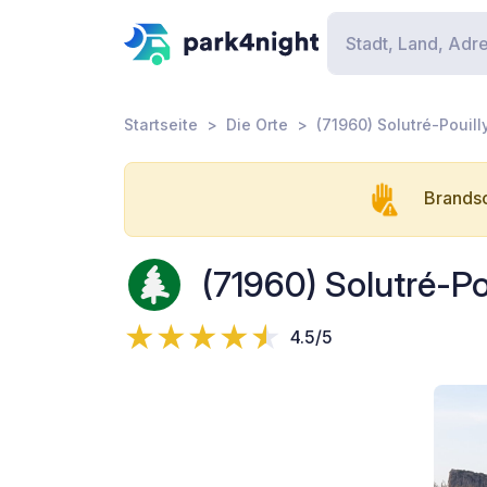
Startseite
Die Orte
(71960) Solutré-Pouill
Brandsc
(71960) Solutré-Pou
4.5/5