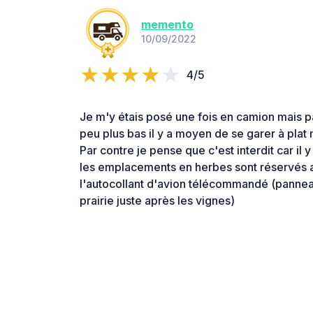
memento
10/09/2022
4/5
Je m'y étais posé une fois en camion mais pas
peu plus bas il y a moyen de se garer à plat
Par contre je pense que c'est interdit car il 
les emplacements en herbes sont réservés a
l'autocollant d'avion télécommandé (pannea
prairie juste après les vignes)