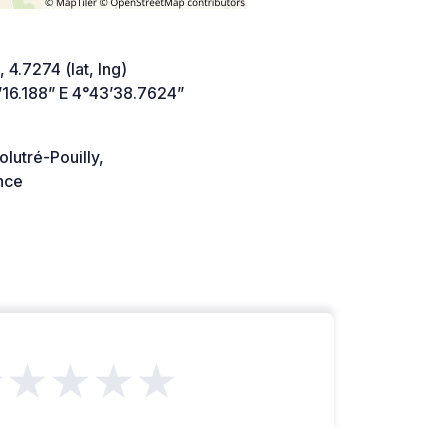
 4.7274 (lat, lng)
’16.188” E 4°43’38.7624”
lutré-Pouilly,
nce
★★★★★