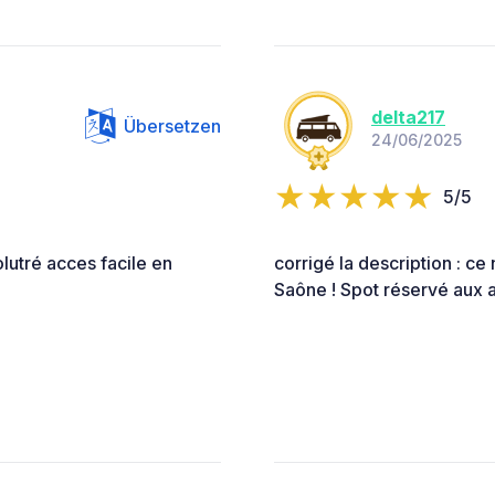
delta217
Übersetzen
24/06/2025
5/5
olutré acces facile en
corrigé la description : ce
Saône ! Spot réservé aux 