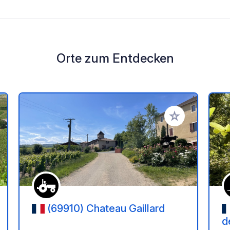
Orte zum Entdecken
en Favoriten hinzufügen
Zu Ihren Favorit
(69910) Chateau Gaillard
d