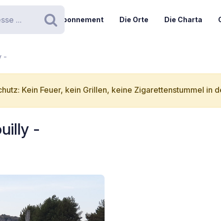
Abonnement
Die Orte
Die Charta
Suchen
y -
hutz: Kein Feuer, kein Grillen, keine Zigarettenstummel in d
illy -