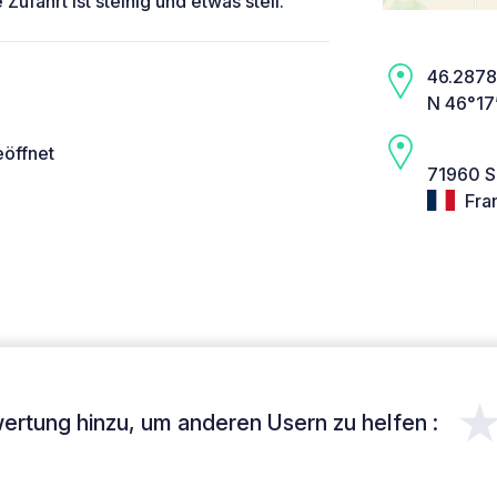
Zufahrt ist steinig und etwas steil.
46.2878,
N 46°17
eöffnet
71960 So
Fra
ertung hinzu, um anderen Usern zu helfen :