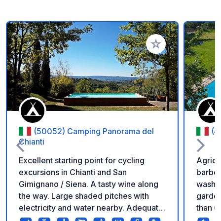
Add to your favorite
(50052) Camping Panorama del
(4
Chianti
Excellent starting point for cycling
Agrica
excursions in Chianti and San
barbec
Gimignano / Siena. A tasty wine along
washin
the way. Large shaded pitches with
garden
electricity and water nearby. Adequate
than 6
and clean bathrooms. We advise you to
per campe