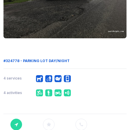
#324778 - PARKING LOT DAY/NIGHT
4 services
4 activities