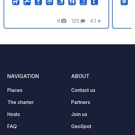
rent a Vespa (available on the
Maps n
campsite) to enjoy the region. Pool and
naviga
fantastic views.
9
125
4.1
★
locati
Photos
Comments
Rating
NAVIGATION
ABOUT
Places
Contact us
The charter
Partners
Hosts
Join us
FAQ
GeoSpot