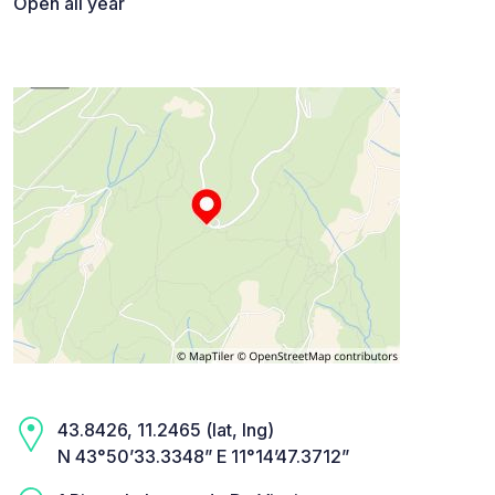
Open all year
43.8426, 11.2465 (lat, lng)
N 43°50’33.3348” E 11°14’47.3712”