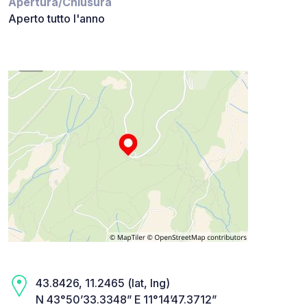
Apertura/Chiusura
Aperto tutto l'anno
43.8426, 11.2465 (lat, lng)
N 43°50’33.3348” E 11°14’47.3712”