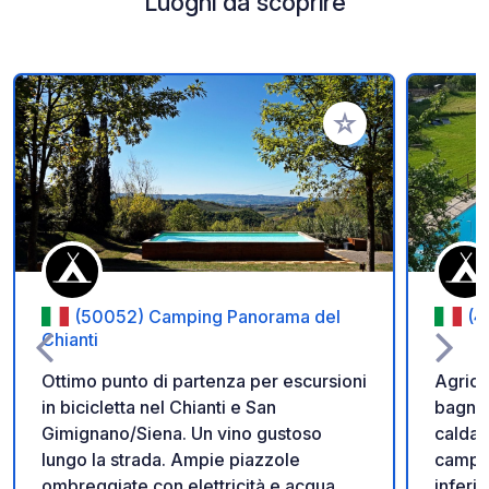
Luoghi da scoprire
Aggiungi ai tuoi pref
(50052) Camping Panorama del
(4
Chianti
Ottimo punto di partenza per escursioni
Agrica
in bicicletta nel Chianti e San
bagno, 
Gimignano/Siena. Un vino gustoso
calda,
lungo la strada. Ampie piazzole
camper
ombreggiate con elettricità e acqua
inferi