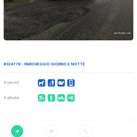
#324778 - PARCHEGGIO GIORNO E NOTTE
4 servizi
4 attività