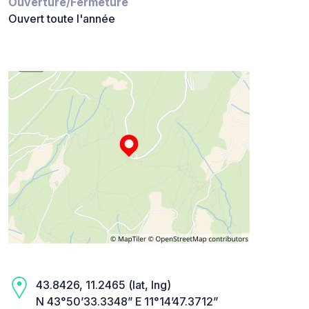
Ouverture/Fermeture
Ouvert toute l'année
43.8426, 11.2465 (lat, lng)
N 43°50’33.3348” E 11°14’47.3712”