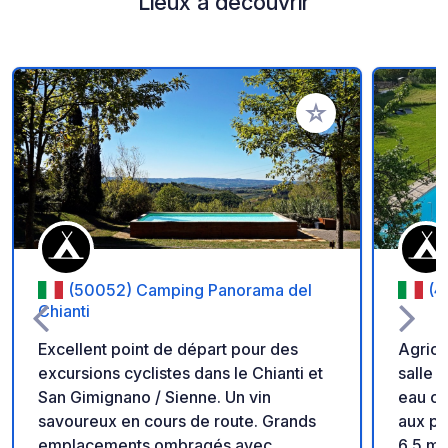
Lieux à découvrir
Ajouter à vos favori
(50052) Camping Panorama del
(4
Chianti
Excellent point de départ pour des
Agrica
excursions cyclistes dans le Chianti et
salle d
San Gimignano / Sienne. Un vin
eau ch
savoureux en cours de route. Grands
aux pe
emplacements ombragés avec
6,5 m. Chiens acceptés (1 chien