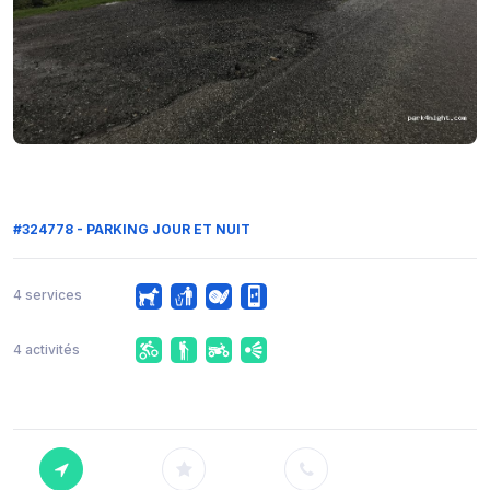
#324778 - PARKING JOUR ET NUIT
4 services
4 activités