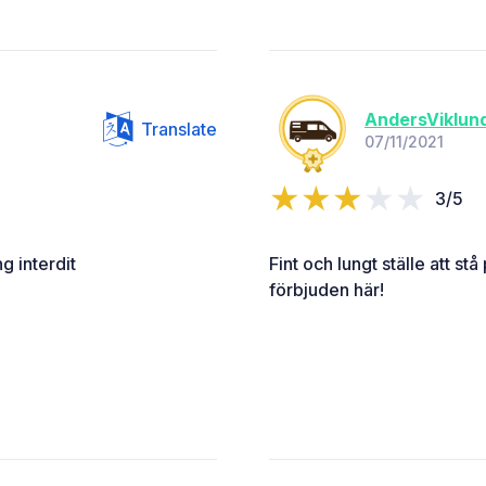
AndersViklun
Translate
07/11/2021
3/5
 interdit
Fint och lungt ställe att s
förbjuden här!