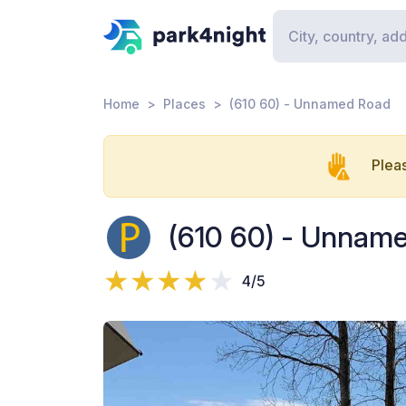
Home
Places
(610 60) - Unnamed Road
Pleas
(610 60) - Unnam
4/5