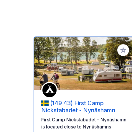
Add to
(149 43) First Camp
Nickstabadet - Nynäshamn
First Camp Nickstabadet – Nynäshamn
is located close to Nynäshamns