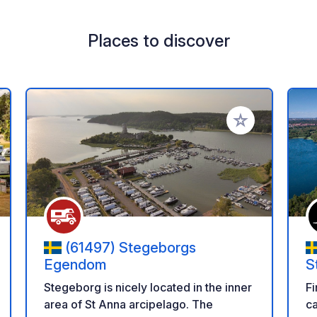
Places to discover
 your favorites
Add to your favo
(61497) Stegeborgs
Egendom
S
Stegeborg is nicely located in the inner
Fi
area of St Anna arcipelago. The
ca