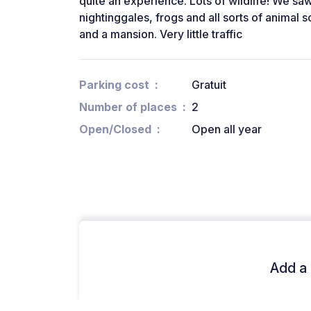
quite an experience. Lots of wildlife! We sa
nightinggales, frogs and all sorts of animal
and a mansion. Very little traffic
Parking cost
Gratuit
Number of places
2
Open/Closed
Open all year
Add a 