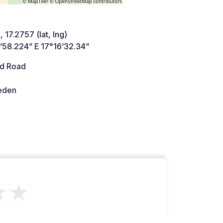
 17.2757 (lat, lng)
’58.224” E 17°16’32.34”
d Road
den
★★