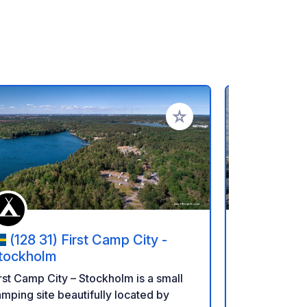
rites
Add to your favorites
(128 31) First Camp City -
(18495
tockholm
Motorhome p
rst Camp City – Stockholm is a small
Roslagen A n
mping site beautifully located by