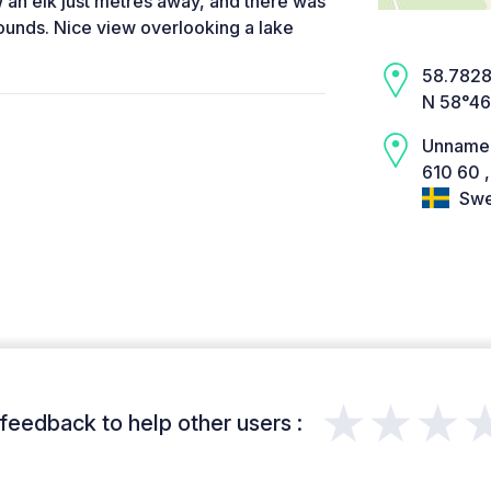
w an elk just metres away, and there was
 sounds. Nice view overlooking a lake
58.7828,
N 58°46
Unname
610 60 ,
Swe
★★★
feedback to help other users :