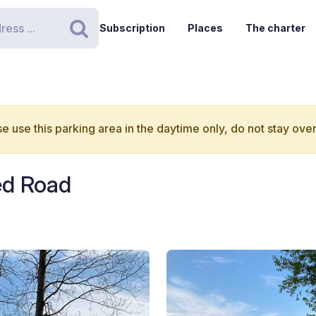
Subscription
Places
The charter
Search
e use this parking area in the daytime only, do not stay over
ed Road