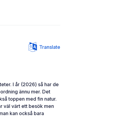
Translate
iteter. I år (2026) så har de
 ordning ännu mer. Det
också toppen med fin natur.
r väl värt ett besök men
 man kan också bara