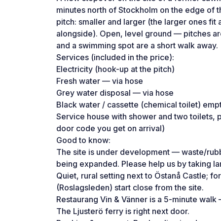
minutes north of Stockholm on the edge of 
pitch: smaller and larger (the larger ones fi
alongside). Open, level ground — pitches are 
and a swimming spot are a short walk away.
Services (included in the price):
Electricity (hook-up at the pitch)
Fresh water — via hose
Grey water disposal — via hose
Black water / cassette (chemical toilet) emp
Service house with shower and two toilets, 
door code you get on arrival)
Good to know:
The site is under development — waste/rubbi
being expanded. Please help us by taking la
Quiet, rural setting next to Östanå Castle; fo
(Roslagsleden) start close from the site.
Restaurang Vin & Vänner is a 5-minute walk 
The Ljusterö ferry is right next door.