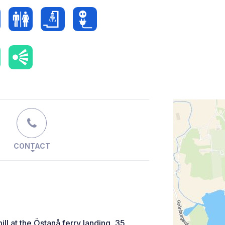
CONTACT
ll at the Östanå ferry landing, 35