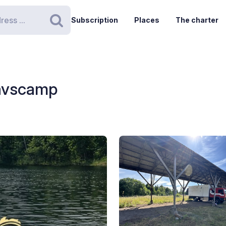
Subscription
Places
The charter
Search
avscamp