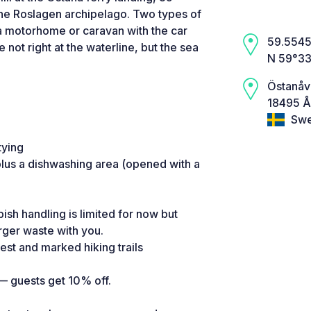
the Roslagen archipelago. Two types of
t a motorhome or caravan with the car
59.5545,
not right at the waterline, but the sea
N 59°33
Östanåv
18495 Å
Swe
tying
plus a dishwashing area (opened with a
sh handling is limited for now but
rger waste with you.
rest and marked hiking trails
— guests get 10% off.