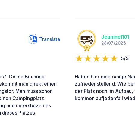
Jeanine1101
Translate
28/07/2026
5/5
ios"! Online Buchung
Haben hier eine ruhige Nac
bekommt man direkt einen
zufriedenstellend. Wie be
ngstor. Man muss schon
der Platz noch im Aufbau,
r einen Campingplatz
kommen aufjedenfall wiede
ig und unterstützen es
 dieses Platzes