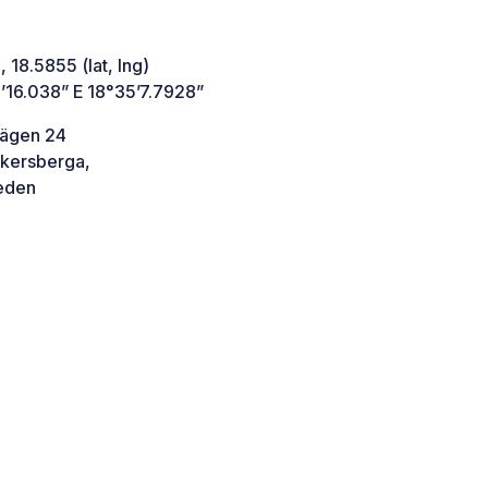
 18.5855 (lat, lng)
’16.038” E 18°35’7.7928”
ägen 24
kersberga,
den