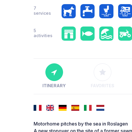
7
services
5
activities
ITINERARY
FAVORITES
Motorhome pitches by the sea in Roslagen
A new stopover on the site of a former sawmi