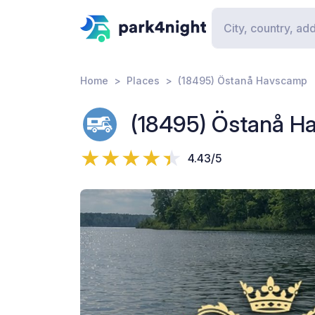
Home
Places
(18495) Östanå Havscamp
(18495) Östanå H
4.43/5