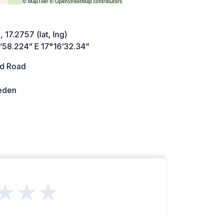
 17.2757 (lat, lng)
’58.224” E 17°16’32.34”
d Road
den
★★★