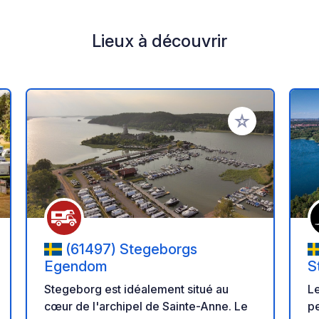
Lieux à découvrir
r à vos favoris
Ajouter à vos fav
(61497) Stegeborgs
Egendom
S
Stegeborg est idéalement situé au
Le
cœur de l'archipel de Sainte-Anne. Le
pe