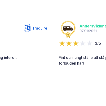
AndersViklun
Traduire
07/11/2021
3/5
 interdit
Fint och lungt ställe att s
förbjuden här!