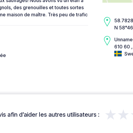
ux sauvages! Nous avons vu un élan à
gnols, des grenouilles et toutes sortes
une maison de maître. Très peu de trafic
58.7828,
N 58°46
Unname
610 60 ,
Swe
née
★★
s afin d’aider les autres utilisateurs :