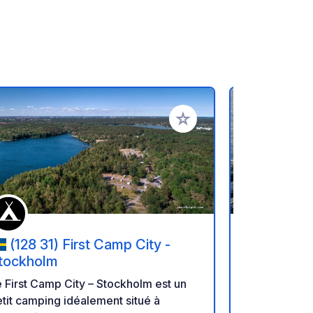
oris
Ajouter à vos favoris
(128 31) First Camp City -
(18495
tockholm
Emplacement
 First Camp City – Stockholm est un
bord de mer à Ro
tit camping idéalement situé à