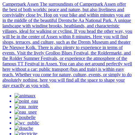
Camperpark Assen The surroundings of Camperpark Assen offer
the best of both worlds: peace and nature, but also liveliness and
conviviality close by. Hop on your bike and within minutes you are
in the middle of the beautiful Drentsche Aa National Park. A unique
landscape with winding brooks, heathlands, and characteristic
villages, ideal for walking or cycling. If you head the other way, you
will be in the center of Assen within 8 minutes. Here you will find
shops, terraces, and culture, such as the Drents Museum and theater
De Nieuwe Kolk. There is also plenty to experience in terms of
events. Visit the lively Grolloo Blues Festival, the Roldermarkt, and
the Rolder Summer Festivals, or experience the atmosphere of the
famous TT Festival in Assen. You can also get around perfectly well
here without a car: public transport (bus and train) is within easy
reach. Whether you come for nature, culture, events, or simply to do
absolutely nothing, here you will find all the space to shape your
stay exactly as you wish.