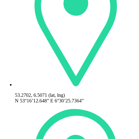
53.2702, 6.5071 (lat, lng)
N 53°16’12.648” E 6°30’25.7364”