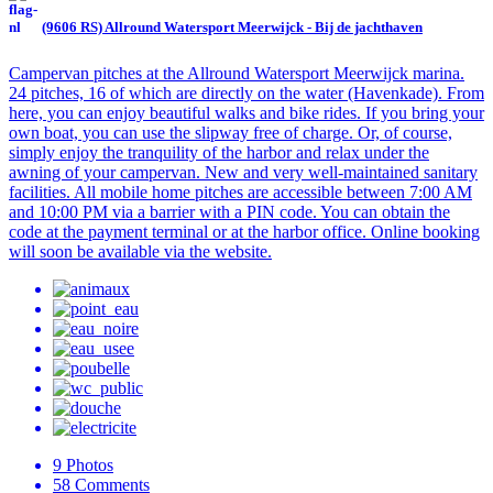
(9606 RS) Allround Watersport Meerwijck - Bij de jachthaven
Campervan pitches at the Allround Watersport Meerwijck marina.
24 pitches, 16 of which are directly on the water (Havenkade). From
here, you can enjoy beautiful walks and bike rides. If you bring your
own boat, you can use the slipway free of charge. Or, of course,
simply enjoy the tranquility of the harbor and relax under the
awning of your campervan. New and very well-maintained sanitary
facilities. All mobile home pitches are accessible between 7:00 AM
and 10:00 PM via a barrier with a PIN code. You can obtain the
code at the payment terminal or at the harbor office. Online booking
will soon be available via the website.
9
Photos
58
Comments