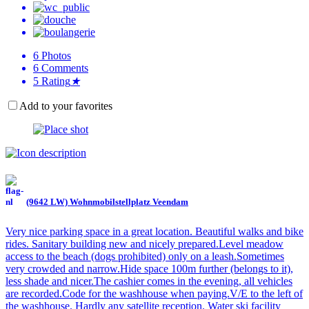
6
Photos
6
Comments
5
Rating
★
Add to your favorites
(9642 LW) Wohnmobilstellplatz Veendam
Very nice parking space in a great location. Beautiful walks and bike
rides. Sanitary building new and nicely prepared.Level meadow
access to the beach (dogs prohibited) only on a leash.Sometimes
very crowded and narrow.Hide space 100m further (belongs to it),
less shade and nicer.The cashier comes in the evening, all vehicles
are recorded.Code for the washhouse when paying.V/E to the left of
the washhouse. Hardly any satellite reception. Water ski facility