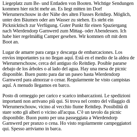
Liegeplatz zum Be- und Entladen von Booten. Wichtige Sendungen
kommen hier nicht mehr an. Es liegt mitten im Dorf
Wierumerschouw in der Nähe des alten Flusses Reitdiep. Möglich,
unter den Bäumen oder am Wasser zu stehen. Es steht ein
Picknicktisch zur Verfügung. Guter Punkt für einen Spaziergang
nach Wierdendorp Garnwerd zum Mittag- oder Abendessen. Ich
habe hier regelmäßig Camper gesehen. Wir kommen oft mit dem
Boot an.
Lugar de amarre para carga y descarga de embarcaciones. Los
envíos importantes ya no llegan aquí. Está en el medio de la aldea de
Wierumerschouw, cerca del antiguo río Reitdiep. Posible pararse
debajo de los árboles o al lado del agua. Hay una mesa de picnic
disponible. Buen punto para dar un paseo hasta Wierdendorp
Garnwerd para almorzar o cenar. Regularmente he visto campistas
aquí. A menudo llegamos en barco.
Posto di ormeggio per carico e scarico imbarcazioni. Le spedizioni
importanti non arrivano più qui. Si trova nel centro del villaggio di
Wierumerschouw, vicino al vecchio fiume Reitdiep. Possibilità di
stare sotto gli alberi o vicino all'acqua. C'è un tavolo da picnic
disponibile. Buon punto per una passeggiata a Wierdendorp
Garnwerd per pranzo o cena. Ho visto regolarmente campeggiatori
qui. Spesso arriviamo in barca.