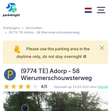
Startpagina
De locaties
(9774 TE) Adorp - 58 Wierumerschouwsterweg
Please use this parking area in the
daytime only, do not stay overnight 🚫
(9774 TE) Adorp - 58
Wierumerschouwsterweg
4/5
Gemaakt op 23.05.2021 door
SijtzeB