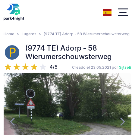
Home
Lugares
(9774 TE) Adorp - 58 Wierumerschouwsterweg
(9774 TE) Adorp - 58
Wierumerschouwsterweg
4/5
Creado el 23.05.2021 por
SijtzeB