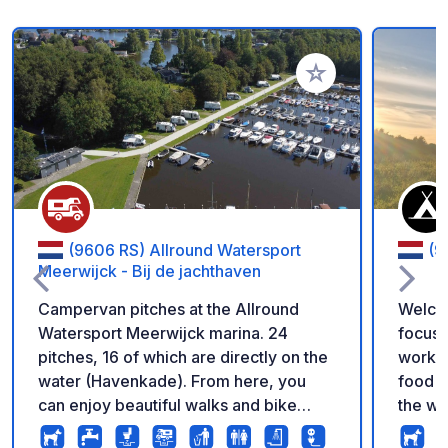
Añadir a tus favorito
(9606 RS) Allround Watersport
(9
Meerwijck - Bij de jachthaven
Campervan pitches at the Allround
Welcome
Watersport Meerwijck marina. 24
focus 
pitches, 16 of which are directly on the
worksh
water (Havenkade). From here, you
food f
can enjoy beautiful walks and bike
the wo
rides. If you bring your own boat, you
and creativity