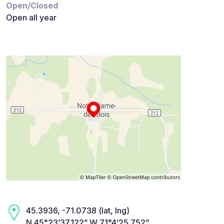
Open/Closed
Open all year
45.3936, -71.0738 (lat, lng)
N 45°23’37.122” W 71°4’25.752”