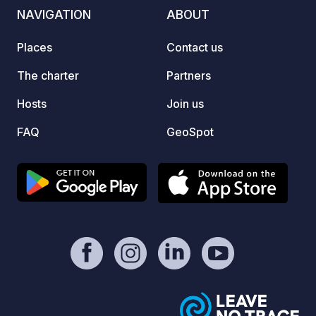
mOst1983 - https://geospot.app/en
NAVIGATION
ABOUT
eller r
går vä
Places
Contact us
dessa f
Här ka
The charter
Partners
och ty
runt. 
Hosts
Join us
din st
FAQ
GeoSpot
online