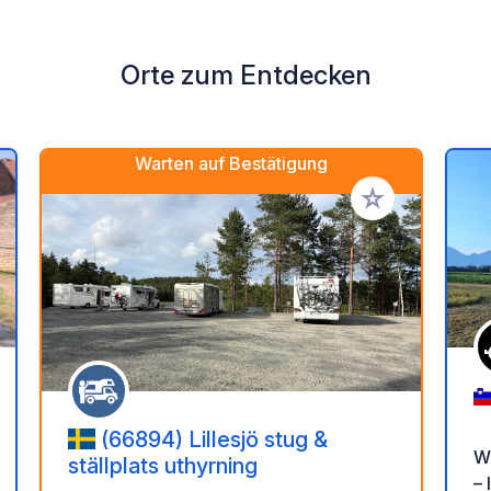
Orte zum Entdecken
Warten auf Bestätigung
en Favoriten hinzufügen
Zu Ihren Favorit
(66894) Lillesjö stug &
W
ställplats uthyrning
– 