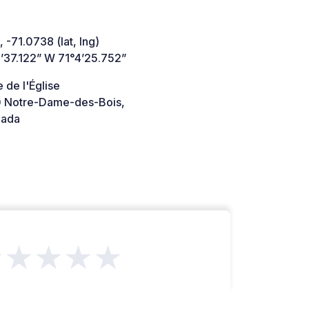
 -71.0738 (lat, lng)
’37.122” W 71°4’25.752”
 de l'Église
 Notre-Dame-des-Bois,
ada
★★★★★