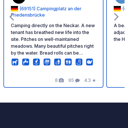
(69151) Campingplatz an der
(6
Friedensbrücke
Camping directly on the Neckar. A new
A beau
tenant has breathed new life into the
adjace
site. Pitches on well-maintained
the Ha
meadows. Many beautiful pitches right
by the water. Bread rolls can be
ordered at reception. The site also
offers mobile workstations with reliable
internet, where you can work in peace
if necessary.
8
95
4.3
★
Photos
Comments
Rating