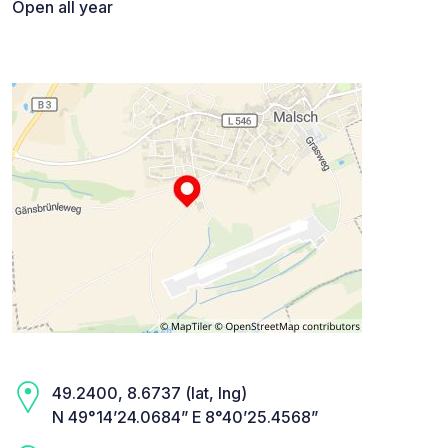
Open all year
49.2400, 8.6737 (lat, lng)
N 49°14’24.0684” E 8°40’25.4568”