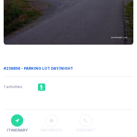
#238856 - PARKING LOT DAY/NIGHT
1 activities
ITINERARY
FAVORITES
CONTACT