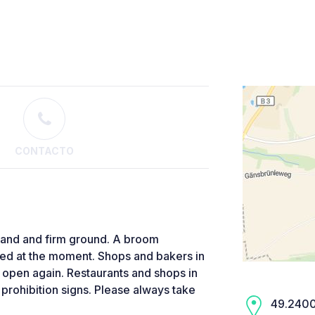
CONTACTO
 stand and firm ground. A broom
sed at the moment. Shops and bakers in
pen again. Restaurants and shops in
o prohibition signs. Please always take
49.2400,