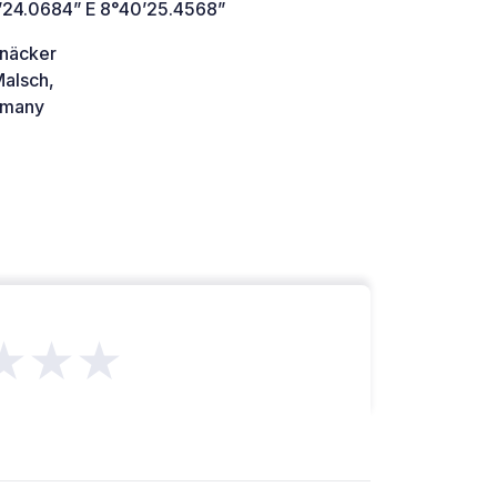
’24.0684” E 8°40’25.4568”
näcker
alsch,
many
★★★