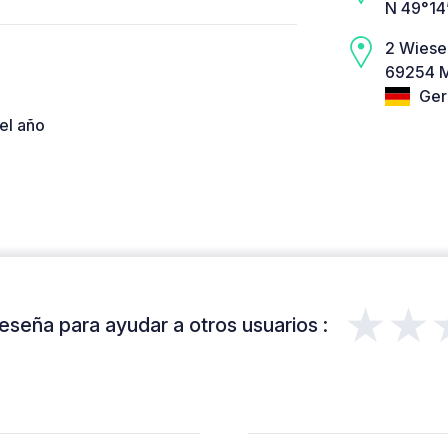
N 49°14
2 Wiese
69254 M
Ger
el año
★★
eseña para ayudar a otros usuarios :