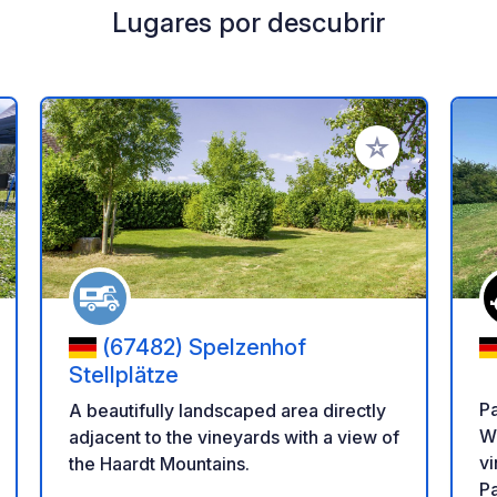
Lugares por descubrir
a tus favoritos
Añadir a tus favo
(67482) Spelzenhof
Stellplätze
Pa
A beautifully landscaped area directly
We
adjacent to the vineyards with a view of
vi
the Haardt Mountains.
Pa