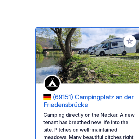
Añadir 
(69151) Campingplatz an der
Friedensbrücke
Camping directly on the Neckar. A new
tenant has breathed new life into the
site. Pitches on well-maintained
meadows. Many beautiful pitches right