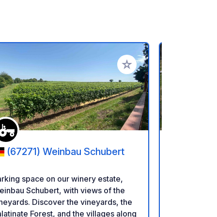
ritos
Añadir a tus favoritos
(67271) Weinbau Schubert
(69427
Mudau
rking space on our winery estate,
¡Bienvenido
inbau Schubert, with views of the
aparcamient
neyards. Discover the vineyards, the
eventos en 
latinate Forest, and the villages along
Ponemos a t