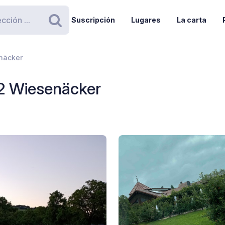
Suscripción
Lugares
La carta
Buscar
näcker
 2 Wiesenäcker