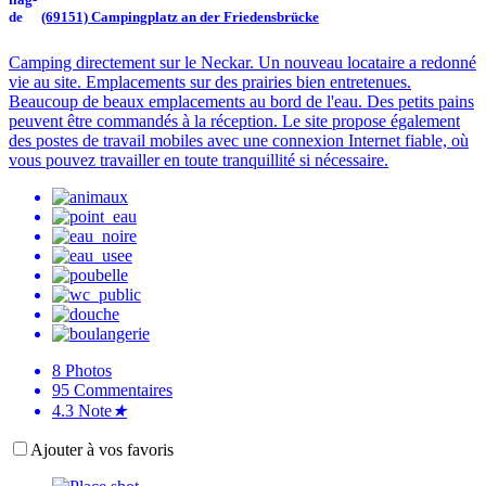
(69151) Campingplatz an der Friedensbrücke
Camping directement sur le Neckar. Un nouveau locataire a redonné
vie au site. Emplacements sur des prairies bien entretenues.
Beaucoup de beaux emplacements au bord de l'eau. Des petits pains
peuvent être commandés à la réception. Le site propose également
des postes de travail mobiles avec une connexion Internet fiable, où
vous pouvez travailler en toute tranquillité si nécessaire.
8
Photos
95
Commentaires
4.3
Note
★
Ajouter à vos favoris