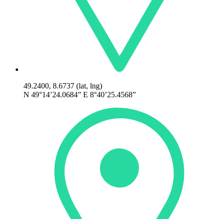
49.2400, 8.6737 (lat, lng)
N 49°14’24.0684” E 8°40’25.4568”