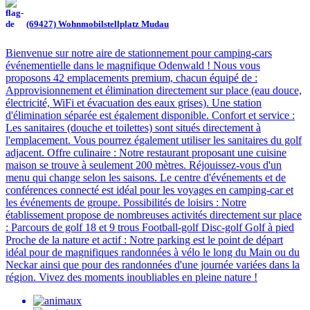
(69427) Wohnmobilstellplatz Mudau
Bienvenue sur notre aire de stationnement pour camping-cars
événementielle dans le magnifique Odenwald ! Nous vous
proposons 42 emplacements premium, chacun équipé de :
Approvisionnement et élimination directement sur place (eau douce,
électricité, WiFi et évacuation des eaux grises). Une station
d'élimination séparée est également disponible. Confort et service :
Les sanitaires (douche et toilettes) sont situés directement à
l'emplacement. Vous pourrez également utiliser les sanitaires du golf
adjacent. Offre culinaire : Notre restaurant proposant une cuisine
maison se trouve à seulement 200 mètres. Réjouissez-vous d'un
menu qui change selon les saisons. Le centre d'événements et de
conférences connecté est idéal pour les voyages en camping-car et
les événements de groupe. Possibilités de loisirs : Notre
établissement propose de nombreuses activités directement sur place
: Parcours de golf 18 et 9 trous Football-golf Disc-golf Golf à pied
Proche de la nature et actif : Notre parking est le point de départ
idéal pour de magnifiques randonnées à vélo le long du Main ou du
Neckar ainsi que pour des randonnées d'une journée variées dans la
région. Vivez des moments inoubliables en pleine nature !