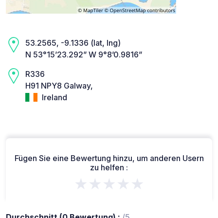
53.2565, -9.1336 (lat, lng)
N 53°15’23.292” W 9°8’0.9816”
R336
H91 NPY8 Galway,
Ireland
Fügen Sie eine Bewertung hinzu, um anderen Usern
zu helfen :
★★★★★
Durchschnitt (0 Bewertung) :
/5