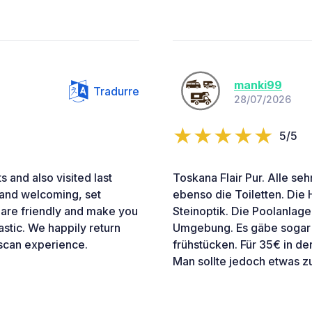
manki99
Tradurre
28/07/2026
5/5
 and also visited last
Toskana Flair Pur. Alle seh
 and welcoming, set
ebenso die Toiletten. Die
f are friendly and make you
Steinoptik. Die Poolanlage 
astic. We happily return
Umgebung. Es gäbe sogar d
uscan experience.
frühstücken. Für 35€ in d
Man sollte jedoch etwas 