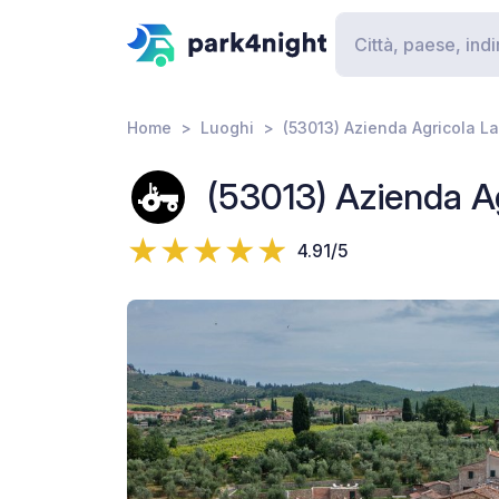
Home
Luoghi
(53013) Azienda Agricola L
(53013) Azienda A
4.91/5