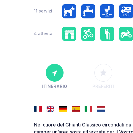
11 servizi
4 attività
ITINERARIO
PREFERITI
Nel cuore del Chianti Classico circondati da v
camper un’area sosta attrezzata per il Vostr