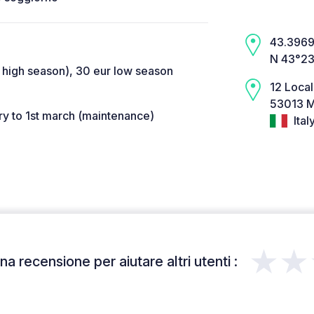
43.3969,
N 43°23
 high season), 30 eur low season
12 Local
53013 M
ry to 1st march (maintenance)
Ital
★★
a recensione per aiutare altri utenti :