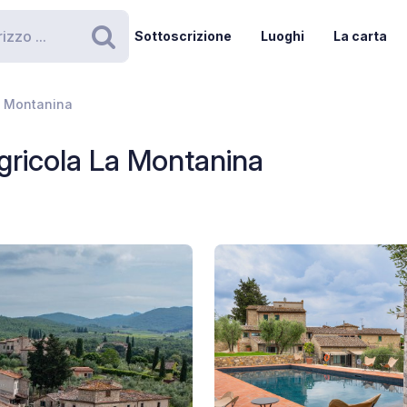
Sottoscrizione
Luoghi
La carta
Ricerca
a Montanina
gricola La Montanina