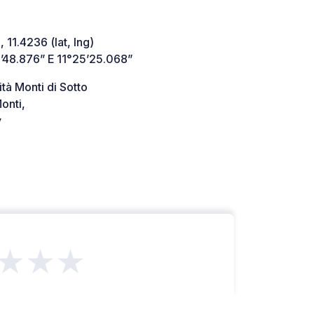
 11.4236 (lat, lng)
’48.876” E 11°25’25.068”
ità Monti di Sotto
onti,
y
★★★