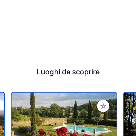
Luoghi da scoprire
i ai tuoi preferiti
Aggiungi ai tuoi p