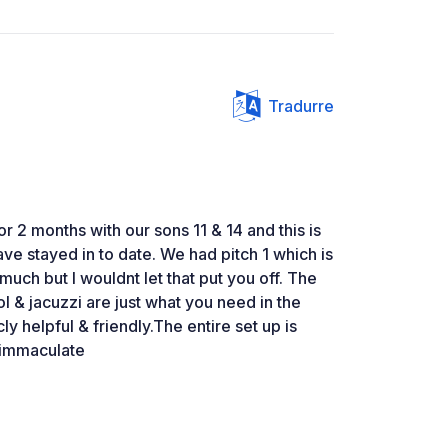
Tradurre
r 2 months with our sons 11 & 14 and this is
ve stayed in to date. We had pitch 1 which is
much but I wouldnt let that put you off. The
l & jacuzzi are just what you need in the
cly helpful & friendly.The entire set up is
e immaculate