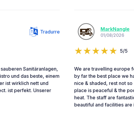
MarkNangle
Tradurre
01/08/2026
5/5
it sauberen Sanitäranlagen,
We are travelling europe fo
stro und das beste, einem
by far the best place we ha
r ist wirklich nett und
nice & shaded, rest not so 
t. ist perfekt. Unserer
place is peaceful & the poo
heat. The staff are fantasti
beautiful and facilities ar