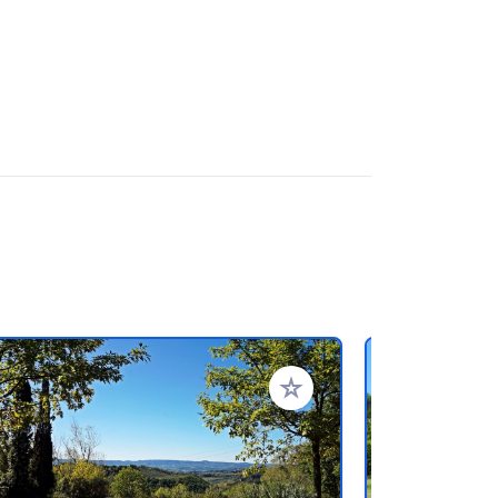
referiti
Aggiungi ai tuoi preferiti