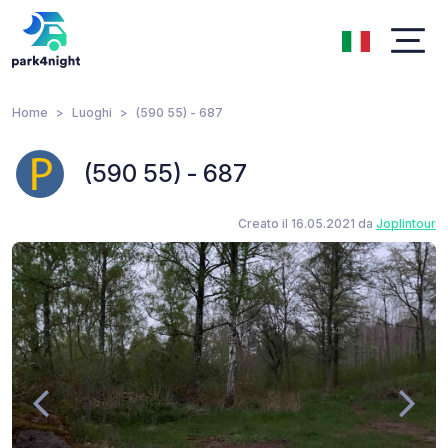
Home
Luoghi
(590 55) - 687
(590 55) - 687
Creato il 16.05.2021 da
Joplintour