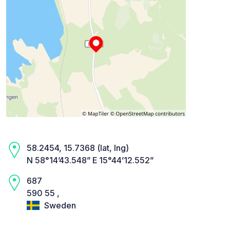
58.2454, 15.7368 (lat, lng)
N 58°14’43.548” E 15°44’12.552”
687
590 55 ,
Sweden