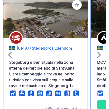
Aggiungi ai tuoi pref
(61497) Stegeborgs Egendom
(5
Stegeborg è ben situata nella zona
MOVÄNTA
interna dell'arcipelago di Sant'Anna.
meravig
L'area campeggio si trova nel porto
lago e
turistico con vista sull'acqua e sulle
Småland s
rovine del castello di Stegeborg. La
dirett
prenotazione delle piazzole è possibile
piccin
tramite il sito web, è possibile anche il
andare
drop-in. Ci sono 65 piazzole tutte
e barc