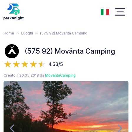
Home
Luoghi
(575 92) Movänta Camping
(575 92) Movänta Camping
4.53/5
Creato il 30.05.2018 da
MovantaCamping