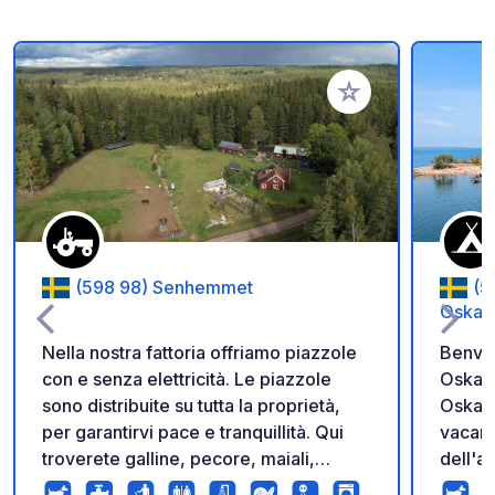
Aggiungi ai tuoi pref
(598 98) Senhemmet
(5
Oskar
Nella nostra fattoria offriamo piazzole
Benven
con e senza elettricità. Le piazzole
Oskars
sono distribuite su tutta la proprietà,
Oskars
per garantirvi pace e tranquillità. Qui
vacanz
troverete galline, pecore, maiali,
dell'a
cavalli, anatre, gatti, cani e bambini. Se
sfondo