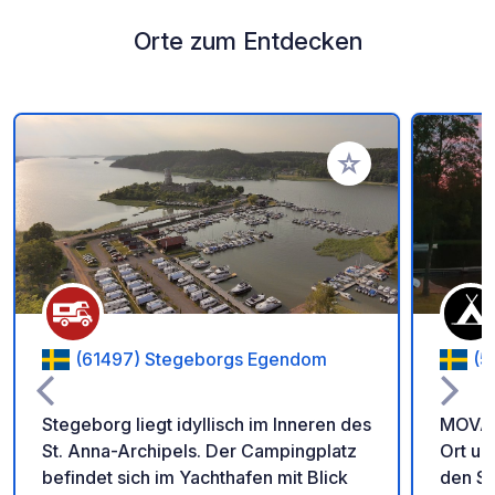
Orte zum Entdecken
Zu Ihren Favoriten 
(61497) Stegeborgs Egendom
(5
Stegeborg liegt idyllisch im Inneren des
MOVÄN
St. Anna-Archipels. Der Campingplatz
Ort um
befindet sich im Yachthafen mit Blick
den S