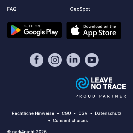
internat
FAQ
GeoSpot
Campin
englis
Hunde 
und k
Hunde
liegen
Naturr
berüh
Skuruh
schöns
genau
Geburt
Vimme
uns!
Rechtliche Hinweise
CGU
CGV
Datenschutz
Consent choices
© park4night 2026