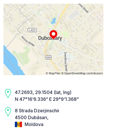
47.2693, 29.1504 (lat, lng)
N 47°16’9.336” E 29°9’1.368”
8 Strada Dzerjinschii
4500 Dubăsari,
Moldova