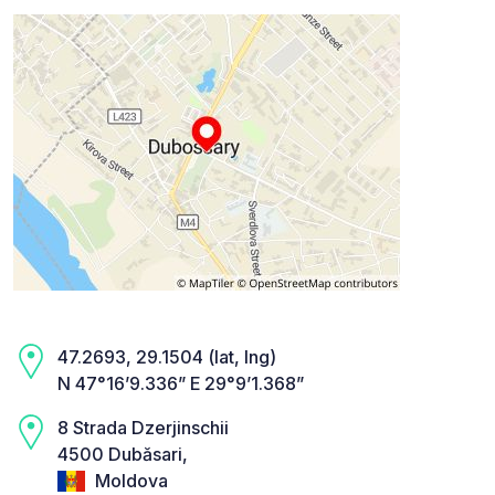
47.2693, 29.1504 (lat, lng)
N 47°16’9.336” E 29°9’1.368”
8 Strada Dzerjinschii
4500 Dubăsari,
Moldova