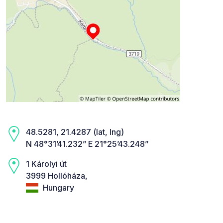
48.5281, 21.4287 (lat, lng)
N 48°31’41.232” E 21°25’43.248”
1 Károlyi út
3999 Hollóháza,
Hungary