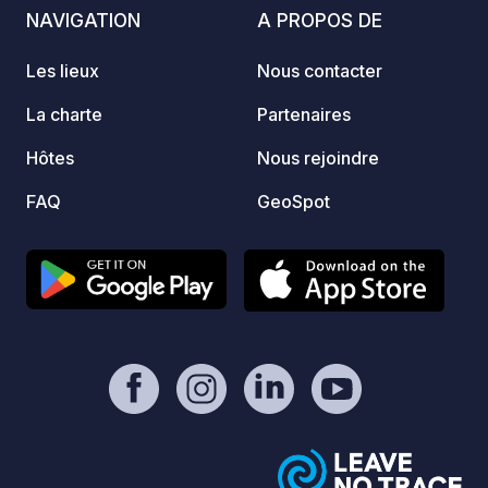
plats 
NAVIGATION
A PROPOS DE
restau
exposé
Les lieux
Nous contacter
peuven
privatif. Le nombre de places
La charte
Partenaires
limité
Hôtes
Nous rejoindre
réserve
Nous a
FAQ
GeoSpot
domes