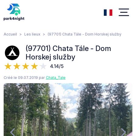
Accueil
Les lieux
(97701) Chata Tále - Dom Horskej služby
(97701) Chata Tále - Dom
Horskej služby
4.14/5
Créé le 09.07.2019 par
Chata_Tale