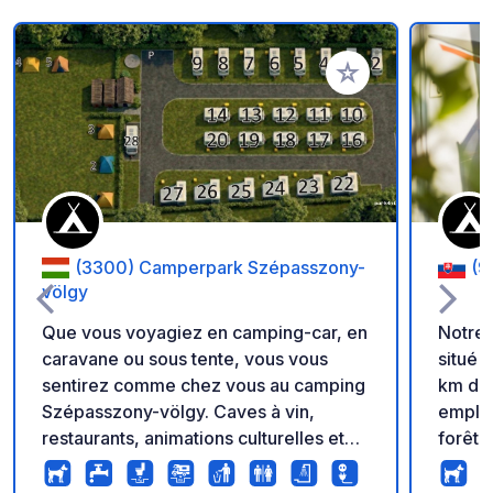
Ajouter à vos favori
(3300) Camperpark Szépasszony-
(9
völgy
Que vous voyagiez en camping-car, en
Notre 
caravane ou sous tente, vous vous
situé 
sentirez comme chez vous au camping
km de 
Szépasszony-völgy. Caves à vin,
emplac
restaurants, animations culturelles et
forêt 
fraîcheur vous y attendent, à seulement
la cél
15 minutes à pied du centre-ville
Slnava,