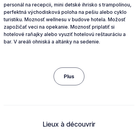
personál na recepcii, mini detské ihrisko s trampolínou,
perfektná východisková poloha na pešiu alebo cyklo
turistiku. Moznosť wellnesu v budove hotela. Možosť
zapožičať veci na opekanie. Moznosť priplatiť si
hotelové raňajky alebo vyuziť hotelovú reštauráciu a
bar. V areáli ohniská a altánky na sedenie.
Plus
Lieux à découvrir