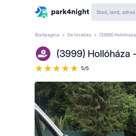
Startpagina
De locaties
(3999) Hollóháza 
(3999) Hollóháza - 
5/5