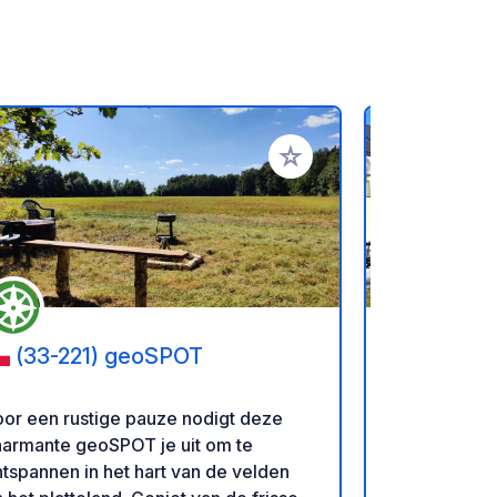
favorieten
Voeg toe aan je favorieten
(33-221) geoSPOT
(5700)
Resort
or een rustige pauze nodigt deze
Onze nieuwe
harmante geoSPOT je uit om te
34 campers. 
tspannen in het hart van de velden
eigen water