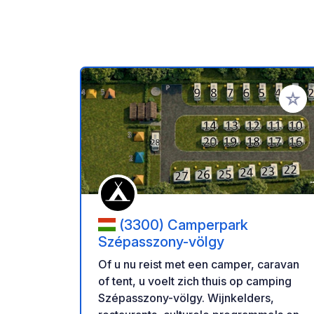
Voeg t
(3300) Camperpark
Szépasszony-völgy
Of u nu reist met een camper, caravan
of tent, u voelt zich thuis op camping
Szépasszony-völgy. Wijnkelders,