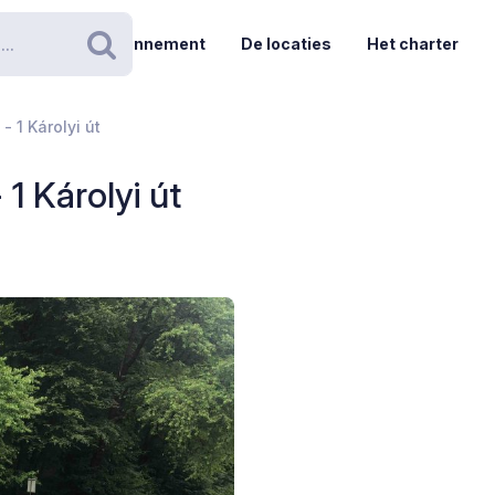
Abonnement
De locaties
Het charter
Zoeken
- 1 Károlyi út
1 Károlyi út