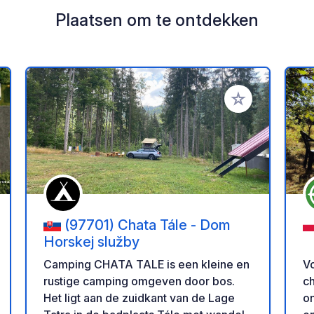
Plaatsen om te ontdekken
oe aan je favorieten
Voeg toe aan je 
(97701) Chata Tále - Dom
Horskej služby
Vo
Camping CHATA TALE is een kleine en
c
rustige camping omgeven door bos.
on
Het ligt aan de zuidkant van de Lage