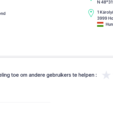
N 48°31
1 Károlyi
end
3999 Ho
Hun
★
ing toe om andere gebruikers te helpen :