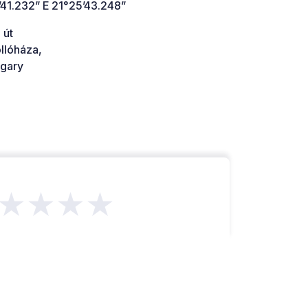
’41.232” E 21°25’43.248”
 út
llóháza,
gary
★★★★