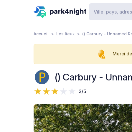
Accueil
Les lieux
() Carbury - Unnamed R
Merci de
() Carbury - Unn
3/5