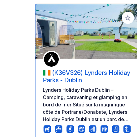
Ajoute
(K36V326) Lynders Holiday
Parks - Dublin
Lynders Holiday Parks Dublin –
Camping, caravaning et glamping en
bord de mer Situé sur la magnifique
côte de Portrane/Donabate, Lynders
Holiday Parks Dublin est un parc de
vacances familial primé offrant une vue
imprenable sur la baie de Dublin et l'île