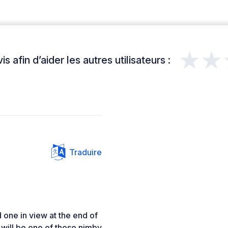
★★
s afin d’aider les autres utilisateurs :
Traduire
d one in view at the end of
 will be one of those nimby