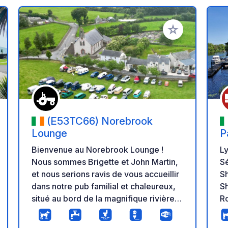
r à vos favoris
Ajouter à vos fav
(E53TC66) Norebrook
Lounge
P
Bienvenue au Norebrook Lounge !
L
Nous sommes Brigette et John Martin,
Sé
et nous serions ravis de vous accueillir
Shannon S
dans notre pub familial et chaleureux,
S
situé au bord de la magnifique rivière
Ro
Nore. C'est l'endroit idéal pour se
ac
détendre après une journée de route et
ir