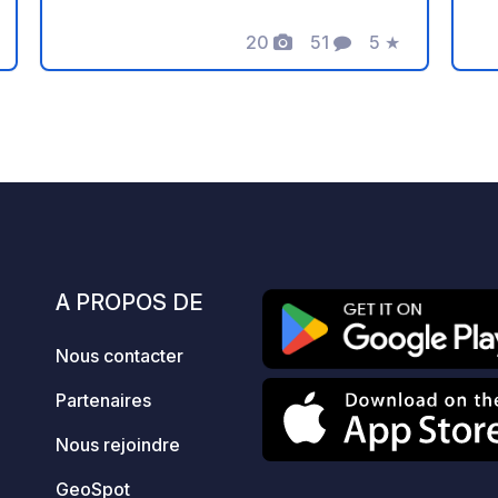
profiter de l'hospitalité authentique du
d
20
51
5
★
Tipperary dans une ambiance
ca
s
Photos
Commentaires
Note
conviviale et décontractée. Nous
c
mettons à votre disposition un parking
l'
gratuit, propre et accessible 24h/24 et
p
7j/7, en échange de quelques verres
l'
ou d'un repas au pub. Si vous souhaitez
détendr
faire une pause ou si des amis vous
si
accompagnent, nous proposons
p
également des chambres confortables
re
sur place. N'hésitez pas à nous
vo
A PROPOS DE
contacter directement pour réserver
ut
votre séjour !
dé
Nous contacter
vo
un
Partenaires
C
am
Nous rejoindre
e
GeoSpot
s