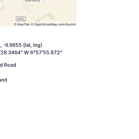
 -6.9655 (lat, lng)
’28.3464” W 6°57’55.872”
d Road
,
and