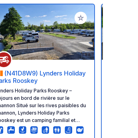
oris
Ajouter à vos favoris
(N41D8W9) Lynders Holiday
(BT46 
arks Rooskey
Motorhom
ynders Holiday Parks Rooskey –
Vous ne man
jours en bord de rivière sur le
divertisseme
itué sur les rives paisibles du
séjournant 
hannon, Lynders Holiday Parks
caravanes en
oskey est un camping familial et
Bar and Rest
cueillant, au cœur des Midlands
de Swatragh
landaises. Entouré d'eaux calmes et
Derry/Londo