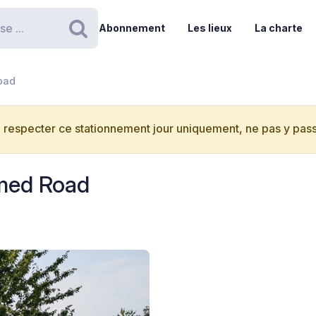
Abonnement
Les lieux
La charte
Rechercher
oad
 respecter ce stationnement jour uniquement, ne pas y passe
amed Road