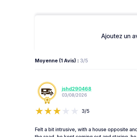
Ajoutez un avi
Moyenne (1 Avis) :
3/5
jshd290468
03/08/2026
3/5
Felt a bit intrusive, with a house opposite an
the road, he kept coming out and staring, he