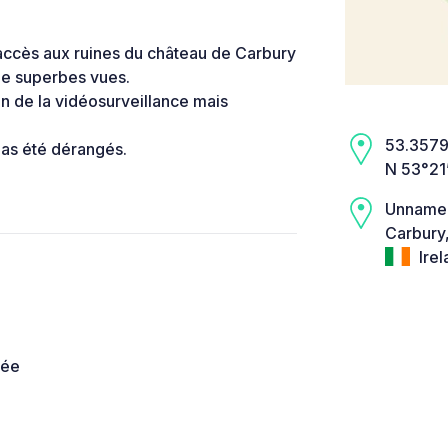
'accès aux ruines du château de Carbury
de superbes vues.
on de la vidéosurveillance mais
53.3579,
pas été dérangés.
N 53°21
Unname
Carbury
Irel
née