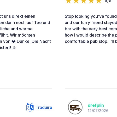
5/5
t uns direkt einen
Stop looking you've found
ten dann noch auf Tee und
and our furry friend stayed
rzliche und warme
bar with the very best comp
fühlt. Wir möchten
how I would describe the 
 von ❤️ Danke! Die Nacht
comfortable pub stop. I'll 
stert! ☺️
drefplin
Traduire
12/07/2026