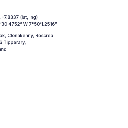
 -7.8337 (lat, lng)
’30.4752” W 7°50’1.2516”
ok, Clonakenny, Roscrea
 Tipperary,
and