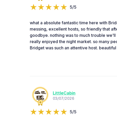
5/5
what a absolute fantastic time here with Bri
messing, excellent hosts, so friendly that afte
goodbye. nothing was to much trouble we'll 
really enjoyed the night market. so many peo
Bridget was such an attentive host. beautif
LittleCabin
03/07/2026
5/5