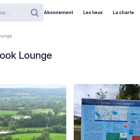
Abonnement
Les lieux
La charte
Rechercher
ounge
rook Lounge