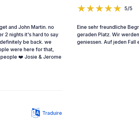
5/5
dget and John Martin. no
Eine sehr freundliche Beg
r 2 nights it's hard to say
geraden Platz. Wir werden
definitely be back. we
geniessen. Auf jeden Fall
ple were here for that,
ul people ❤️ Josie & Jerome
Traduire