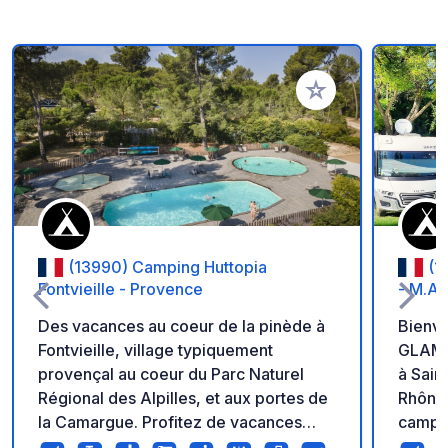
Ajouter à vos favori
(13990) Camping Huttopia
(1
Fontvieille - Provence
- M.A 
Des vacances au coeur de la pinède à
Bienv
Fontvieille, village typiquement
GLAMPI
provençal au coeur du Parc Naturel
à Sain
Régional des Alpilles, et aux portes de
Rhône)
la Camargue. Profitez de vacances
campin
sous le signe du soleil et du chant des
vidang