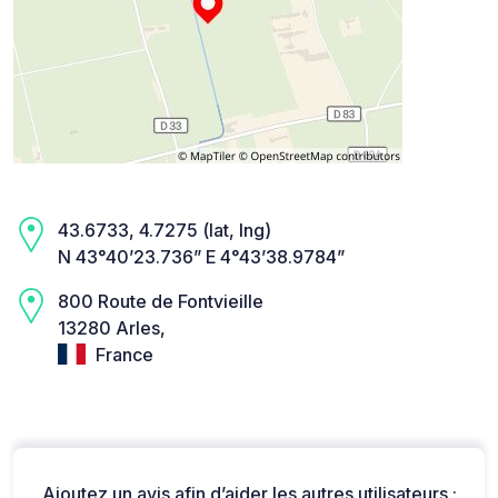
43.6733, 4.7275 (lat, lng)
N 43°40’23.736” E 4°43’38.9784”
800 Route de Fontvieille
13280 Arles,
France
Ajoutez un avis afin d’aider les autres utilisateurs :