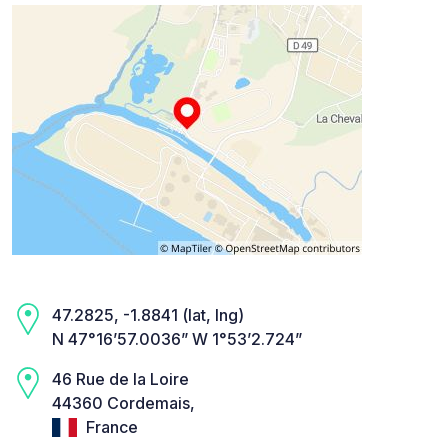
47.2825, -1.8841 (lat, lng)
N 47°16’57.0036” W 1°53’2.724”
46 Rue de la Loire
44360 Cordemais,
France