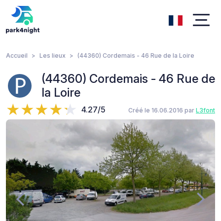
Accueil
Les lieux
(44360) Cordemais - 46 Rue de la Loire
(44360) Cordemais - 46 Rue de
la Loire
4.27/5
Créé le 16.06.2016 par
L3font