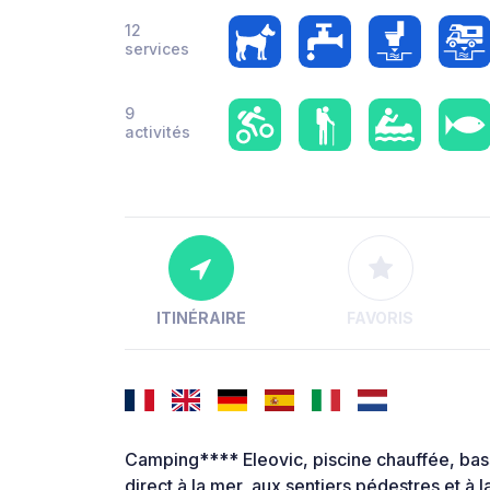
12
services
9
activités
ITINÉRAIRE
FAVORIS
Camping**** Eleovic, piscine chauffée, bass
direct à la mer, aux sentiers pédestres et à 