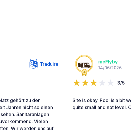
mcFlyby
Traduire
14/06/2026
3/5
latz gehört zu den
Site is okay. Pool is a bit
it Jahren nicht so einen
quite small and not level. 
esehen. Sanitäranlagen
d zuvorkommend. Vielen
rften. Wir werden uns auf