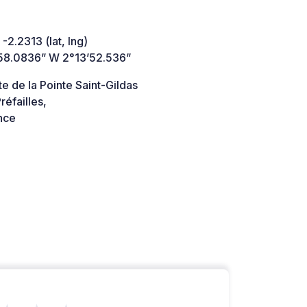
 -2.2313 (lat, lng)
58.0836” W 2°13’52.536”
e de la Pointe Saint-Gildas
éfailles,
nce