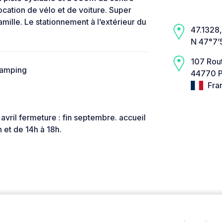
location de vélo et de voiture. Super
ille. Le stationnement à l’extérieur du
47.1328,
N 47°7’
107 Rout
camping
44770 Pr
Fra
avril fermeture : fin septembre. accueil
 et de 14h à 18h.