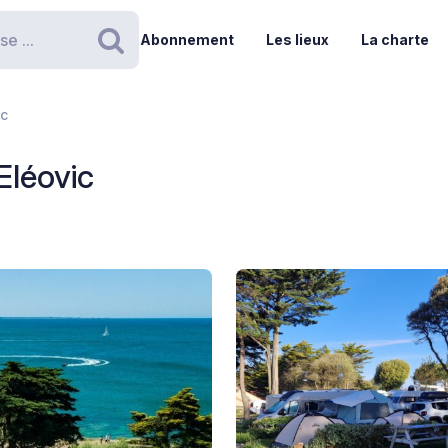
Abonnement
Les lieux
La charte
Rechercher
ic
Eléovic