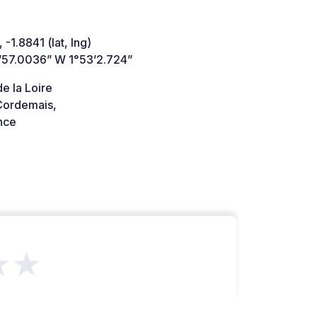
 -1.8841 (lat, lng)
’57.0036” W 1°53’2.724”
e la Loire
ordemais,
nce
★★