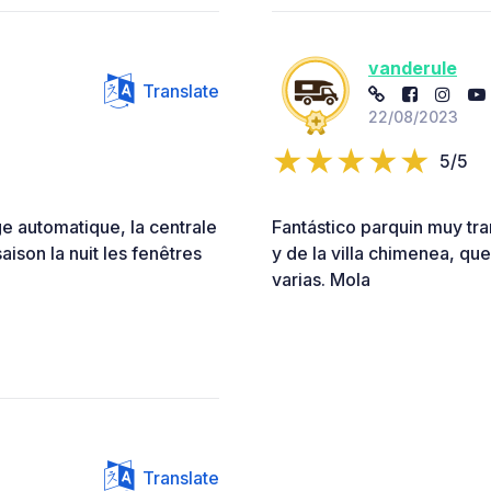
vanderule
Translate
22/08/2023
5/5
age automatique, la centrale
Fantástico parquin muy tran
aison la nuit les fenêtres
y de la villa chimenea, qu
varias. Mola
Translate