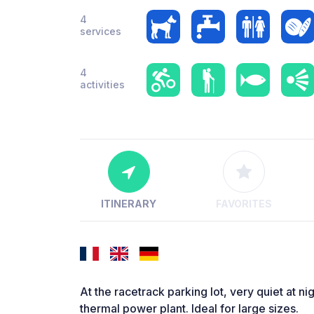
4
services
4
activities
ITINERARY
FAVORITES
At the racetrack parking lot, very quiet at nig
thermal power plant. Ideal for large sizes.