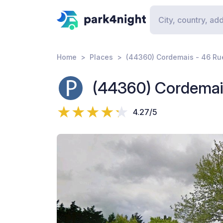
Home
Places
(44360) Cordemais - 46 Rue
(44360) Cordemais
4.27/5