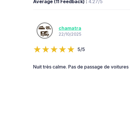
Average (11 Feedback) :
4.27/5
chamatra
22/10/2025
5/5
Nuit très calme. Pas de passage de voitures l