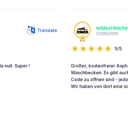
wildesHildch
Translate
21/09/2025
5/5
a nuit. Super !
Großer, kostenfreier Aspha
Waschbecken. Es gibt auc
Code zu öffnen sind - je
Wir haben von dort eine s