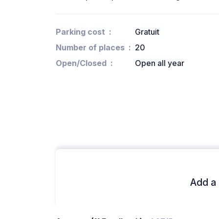
Parking cost
Gratuit
Number of places
20
Open/Closed
Open all year
Add a 