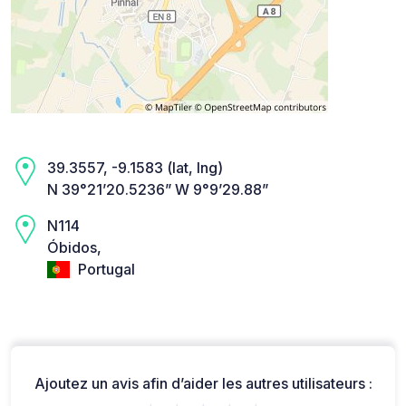
39.3557, -9.1583 (lat, lng)
N 39°21’20.5236” W 9°9’29.88”
N114
Óbidos,
Portugal
Ajoutez un avis afin d’aider les autres utilisateurs :