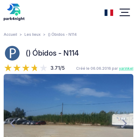
Accueil
Les lieux
() Óbidos - N114
() Óbidos - N114
3.71/5
Créé le 06.06.2016 par
yarinkel