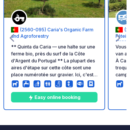
(2560-095) Caria's Organic Farm
(2
and Agroforestry
Féteir
Organi
** Quinta da Caria — une halte sur une
Vous a
ferme bio, près du surf de la Côte
van au
d'Argent du Portugal ** La plupart des
À Casa
aires d'étape sur cette côte sont une
troquer
place numérotée sur gravier. Ici, c'est
campin
une ferme bio en activité qui n'ouvre
l'air 
que quelques emplacements privés à
généra
la fois — vous arrivez en invité, pas en
authentique. ✨C
Easy online booking
numéro. Le matin, c'est café sous les
endroit e
arbres et, si vous voulez, un panier de
dégust
légumes bio cueillis l'après-midi même
(inclu
15
22
4.9
★
Photos
Commentaires
Note
ou des œufs frais pour le petit-
une vi